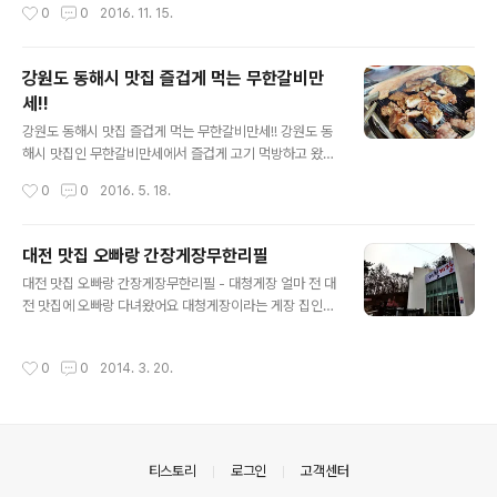
작성시간
0
0
2016. 11. 15.
르게 정말 많이 먹었어요 ㅎㅎ 둔산동 고기집 계백무한갈
가 앞에 위치하고 있는 40년 전통의 제주 횟집이었는데
비만세는갤러리아 백화점 야외 주차장 있는데 옆에 있었는
요. 매장 앞에 대포 포구의 바닷..
데요 안그래도 고기가 정말 먹고 싶은 날이였는데딱 보여
강원도 동해시 맛집 즐겁게 먹는 무한갈비만
서 들어갔어요 ㅎㅎ 내부 인테리어는 깔끔하고매장도 꽤
세!!
넓어서 좋더라구요 둔산동이 젊은 친구들이 많이오는데친
글 내용
구들끼리 먹기에도 좋고가족 외식으로 오기 좋아보였어요
강원도 동해시 맛집 즐겁게 먹는 무한갈비만세!! 강원도 동
단돈 13,900 원이면2시간 30분동안 숯불돼지갈비, 떡갈
해시 맛집인 무한갈비만세에서 즐겁게 고기 먹방하고 왔어
비,양념갈매기살, 꽃목살을 실컷 먹을수 있는 계백무한갈
요~ 날도 좋고 맛있는 것도 먹고 좋은 하루 보냈네요 ㅋ 요
작성시간
0
0
2016. 5. 18.
비만세! 셀프바도 있어서 먹고 모자란반찬들을 더 가져다
새 날씨가 정말 많이 더워졌죠 ㅎ이런 날 바다가서 시원하
먹을 수 있었..
게 바다 바람 맞으면서 쉬면 딱이죠! ㅋ 그래서 동해에 바다
보러 갔었답니다 ㅋ그리고 강원도 동해시 맛집 검색해서
대전 맛집 오빠랑 간장게장무한리필
무한갈비만세에 가게 됐어요 ㅋ 강원도 동해시 맛집 무한
글 내용
대전 맛집 오빠랑 간장게장무한리필 - 대청게장 얼마 전 대
갈비만세는13,900원에 숯불돼지갈비, 숯불삼겹살, 떡갈
전 맛집에 오빠랑 다녀왔어요 대청게장이라는 게장 집인데
비, 갈매기살을무한리필로 마음껏 먹을 수 있는 곳이였어
간장게장과 양념게장을 무한리필로 계속 먹을 수 있어어
요 ㅎ 가게 크기도 꽤 커서 많은 분들이 와서 모임이나 회식
너무 좋았어요 >_ 대전 맛집 대청게장은 100% 국내산 서
하기에도 좋을거 같더라구요~ ㅎ 한편에는 아이들을 위한
작성시간
0
0
2014. 3. 20.
해안 꽃게만으로 사용한다고 하더라구요 ㅎㅎ! 그래서 더
놀이방도 있어서애들이 여기서 놀고 있기도 좋겠더라구요
믿음이 갔어요!! ㅎㅎㅎ 대전 맛집 대청게장에서는 우선 미
ㅋ 성인 13,900 원에 2시간 동안 마..
역국과 밥 그리고 기본 반찬이 준비되는데요! 반찬은 김과
어묵볶음 브로콜리, 김치 이렇게 조금씩 나와요 종류는 얼
마 없지만 반찬이 그렇게 많이 필요 없겠죠?ㅎㅎ 어차피 간
의안내
티스토리
로그인
고객센터
장게장과 양념게장이 있으니까요 >_ 반찬이 부족하다면