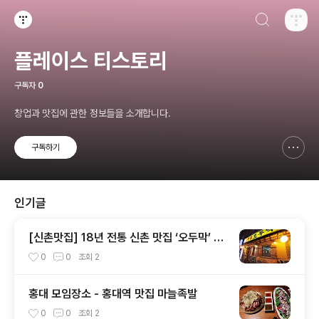
검색하기
티스토리
플레이스 티스토리
구독자
0
창업과 맛집에 관한 정보들을 소개합니다.
구독하기
신고하기 레이어
열기
인기글
[신촌맛집] 18년 전통 신촌 맛집 ‘오두막’ 술
집
0
0
조회
2
홍대 모임장소 - 홍대역 맛집 마늘족발
0
0
조회
2