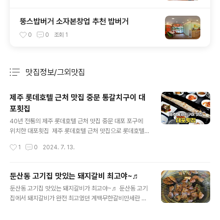
뚱스밥버거 소자본창업 추천 밥버거
0
0
조회
1
맛집정보/그외맛집
분류 전체보기
주요 글 목록
제주 롯데호텔 근처 맛집 중문 통갈치구이 대
포횟집
글 내용
40년 전통의 제주 롯데호텔 근처 맛집 중문 대포 포구에
위치한 대포횟집 제주 롯데호텔 근처 맛집으로 롯데호텔
에서 차량으로 약 10분 거리에 위치한 대포 포구의 제주 대
작성시간
1
0
2024. 7. 13.
포횟집에서 통갈치구이 정식을 먹고 왔습니다. 2인 기준 4
만 원에 먹을 수 있는 통갈치구이(중)가 큼지막하게 나와서
오랜만에 제주 여행하면서 갈치구이에 밥 한 끼 든든하게
둔산동 고기집 맛있는 돼지갈비 최고야~♬
먹을 수 있는 곳이었는데요. 1984년부터 운영되어 온 제
글 내용
둔산동 고기집 맛있는 돼지갈비가 최고야~♬ 둔산동 고기
주 현지인 맛집이라서 정갈하게 나오는 반찬도 맛있었던
집에서 돼지갈비가 완전 최고였던 계백무한갈비만세란 곳
식당이었습니다! 1. 제주 롯데호텔 근처 맛집 대포횟집 외
에서맛있는 무한리필 고기 먹었어요 ㅎㅎ 쫄깃하고 달달한
부 중문관광단지에서 제주 주상절리를 둘러보고 나서 점
돼지갈비가기가 막히게 맛있었는데요 무한리필이라 배부
심 식사를 위해 방문한 제주 대포횟집은 대포 포구의 바닷