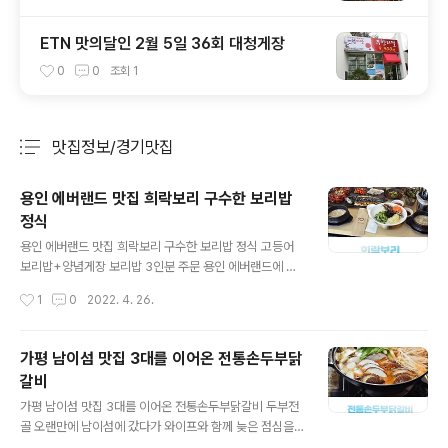
ETN 맛의달인 2월 5일 36회 대청게장
0
0
조회
1
맛집정보/경기맛집
분류 전체보기
주요 글 목록
용인 에버랜드 맛집 희락보리 구수한 보리밥
정식
글 내용
용인 에버랜드 맛집 희락보리 구수한 보리밥 정식 고등어
보리밥+양념게장 보리밥 3인분 주문 용인 에버랜드에 놀
러가기 좋은 요즘 가족들과 에버랜드 가면서 들렸던 희락
작성시간
1
0
2022. 4. 26.
보리 보리밥 전문점입니다. 주차장도 넓고, 매장도 넓은 곳
이기 때문에 가족들과 함께 식사하기 좋은 곳인데요. 에버
랜드에서 차량으로 10분 내에 위치한 곳이기 때문에 찾아
가평 남이섬 맛집 3대를 이어온 전통손두부닭
가기도 편리하더라고요. 포곡 하나로마트 바로 맞은 편에
갈비
위치하고 있어서 찾기도 편리했고, 위에 보이는 것처럼 주
글 내용
차장이 넓게 자리하고 있어 주차하기 일단 좋았습니다. 매
가평 남이섬 맛집 3대를 이어온 전통손두부닭갈비 두부전
장 안으로 들어가면 100세 시대를 응원한다는 문구와 함
골 오랜만에 남이섬에 갔다가 와이프와 함께 늦은 점심을
께 사장님이 친절하게 맞이해주셨는데요. 주방도 오픈 주
먹으러 다녀왔던 가평 남이섬 맛집 전통손두부닭갈비입니