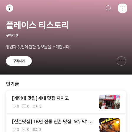
검색하기
티스토리
플레이스 티스토리
구독자
0
창업과 맛집에 관한 정보들을 소개합니다.
구독하기
신고하기 레이어
열기
인기글
[계명대 맛집]계대 맛집 지지고
0
0
조회
3
[신촌맛집] 18년 전통 신촌 맛집 ‘오두막’ 술
집
0
0
조회
2