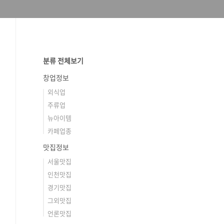
분류 전체보기
창업정보
외식업
주류업
뉴아이템
카페업종
맛집정보
서울맛집
인천맛집
경기맛집
그외맛집
언론맛집