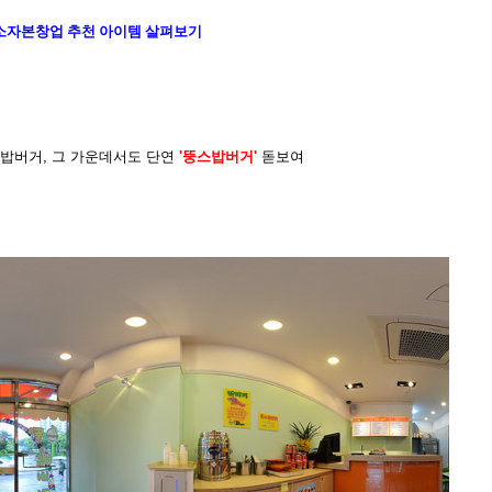
소자본창업 추천 아이템 살펴보기
밥버거, 그 가운데서도 단연
'뚱스밥버거'
돋보여