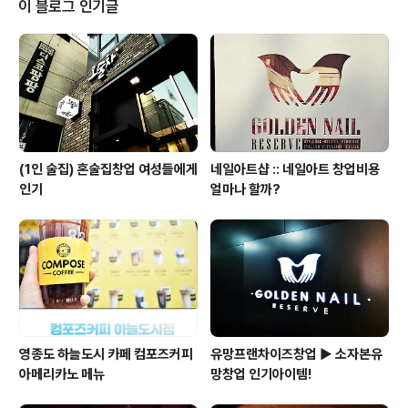
이 블로그 인기글
인분을 더줘요 가격도 600g에 30000원이라니 저렴하
죠? 실내인테리어 깔끔하고 생각보다 넓어서 놀랐던 내방
역 맛집이에요 ㅎㅎ 길게 쭉 되어 있는데 회식장소로도 좋
겠어요 샐러드와 반찬은 야채코너에서 셀프로 가져다가 먹
을 수도 있어요 요즘 물가가 비싼데 야채도 셀프로 가져다
먹을 ..
(1인 술집) 혼술집창업 여성들에게
네일아트샵 :: 네일아트 창업비용
인기
얼마나 할까?
영종도 하늘도시 카페 컴포즈커피
유망프랜차이즈창업 ▶ 소자본유
아메리카노 메뉴
망창업 인기아이템!