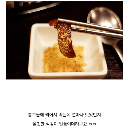
콩고물에 찍어서 먹는데 얼마나 맛있던지
쫄깃한 식감이 일품이더라구요 ㅎㅎ