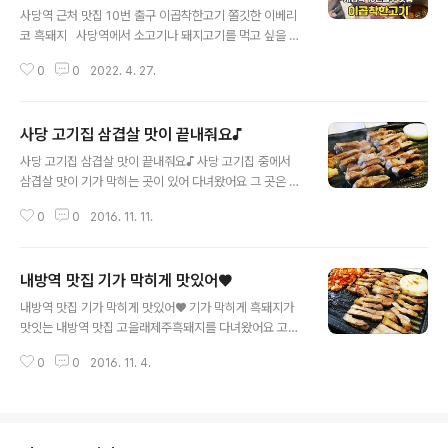
사당역 근처 맛집 10번 출구 이곱착한고기 쫄깃한 이베리
코 흑돼지 사당역에서 소고기나 돼지고기를 먹고 싶을 때
가기 좋은 곳이 10번 출구로 나와 스타벅스 옆길에 바로 자
0
0
2022. 4. 27.
리 잡고 있는 이곱착한고기 사당본점인데요. 넓은 매장과
깔끔한 인테리어에 가성비 좋은 흑돈 삼겹살과 이베리코
흑돼지를 즐길 수 있기 때문에 가족들은 물론 친구들과 부
사당 고기집 삼겹살 맛이 끝내줘요♪
담 없이 가볼 수 있는 사당역 맛집입니다. 건물 지하 주차
글 내용
장에 주차도 가능한데 사당역에 차를 가지고 나오기가 힘
사당 고기집 삼겹살 맛이 끝내줘요♪ 사당 고기집 중에서
들어 지하철을 타고 방문했고, 사당역 10번 출구로 나오니
삼겹살 맛이 기가 막히는 곳이 있어 다녀왔어요 그 곳은 바
스타벅스 바로 옆 쪽에 자리 잡고 있어 찾기는 쉬운 곳이었
로 사당 삼겹살 맛집 고을래제주흑돼지란 곳이에요 저번에
습니다. (주차공간 협소함) 2층으로 올라가게 되면 이렇
0
0
2016. 11. 11.
는 내방역에 있는 고을래를 간적이 있는데 이번에는 사당
게 채광이 잘 들어오는 넓은 매장이 나오기 때문에 편안하
역 근처에 있는 고을래를 방문했네요 ㅎㅎ 노릇노릇하게
게 들어가서 자리 잡을 수..
구워진 흑돼지 비주얼이 기가 막히게 맛있어 보여요♡ 사
내방역 맛집 기가 막히게 맛있어♥
당 고기집 중에서 유명한 이유를 알겠더라구요 ㅎㅎ 1층부
글 내용
터 2층까지 있는데 매장이 정말 넓어요 ㅎㅎ 직장인들의
내방역 맛집 기가 막히게 맛있어♥ 기가 막히게 흑돼지가
회식장소로 인기가 많더라구요^^ 거기다가 가족들 외식하
맛잇는 내방역 맛집 고을래제주흑돼지를 다녀왔어요 고기
기에도 좋은 흑돼지 메뉴 아니겠어요?ㅎㅎ 2층은 주로 예
중의 최고는 제주흑돼지가 아니겠어요?ㅎㅎ 노릇노릇하게
약손님들이 많더라구요 ㅎㅎ 1층에는 그냥 드시러 오시는
0
0
2016. 11. 4.
구워진 흑돼지의 비주얼이 너무나도 먹음직스러워요 ^^ 내
분들도 많았는데 초저녁임에도 불구하고 사람들이 많았어
방역 맛집으로 통하는 고을래제주흑돼지는 다른 곳에서도
요! 1층과 2층 모두 야채텃밭이 있어요 ㅎㅎ 야채들과 김..
체인점으로 있는데 여기 고을래가 젊은층이 주로 이용을
하더라구요 외관부터 깔끔한 고을래제주흑돼지였어요 메
뉴들을 살펴보면 흑돼지 생구이가 2인분을 주문을 하면 2