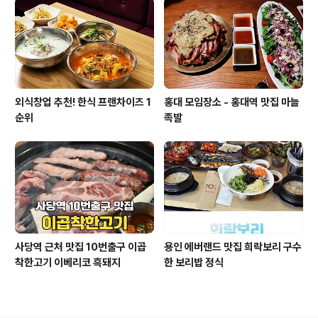
외식창업 추천! 한식 프랜차이즈 1
홍대 모임장소 - 홍대역 맛집 마늘
순위
족발
사당역 근처 맛집 10번출구 이곱
용인 에버랜드 맛집 희락보리 구수
착한고기 이베리코 흑돼지
한 보리밥 정식