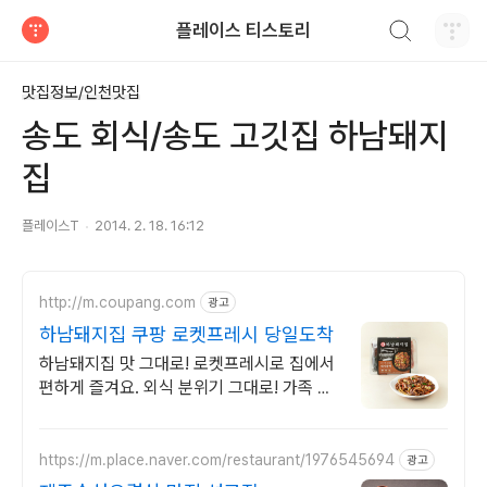
검색하기
플레이스 티스토리
티스토리
맛집정보/인천맛집
송도 회식/송도 고깃집 하남돼지
집
플레이스T
2014. 2. 18. 16:12
http://m.coupang.com
광고
하남돼지집 쿠팡 로켓프레시 당일도착
하남돼지집 맛 그대로! 로켓프레시로 집에서
편하게 즐겨요. 외식 분위기 그대로! 가족 모
두 만족할 하남돼지집 간편식.
https://m.place.naver.com/restaurant/1976545694
광고