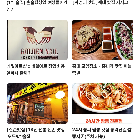
(1인 술집) 혼술집창업 여성들에게
[계명대 맛집]계대 맛집 지지고
인기
네일아트샵 :: 네일아트 창업비용
홍대 모임장소 - 홍대역 맛집 마늘
얼마나 할까?
족발
[신촌맛집] 18년 전통 신촌 맛집
24시 송파 짬뽕 맛집 송리단길 짬
‘오두막’ 술집
뽕지존(주차 가능)