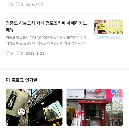
다는거! 주안 고기맛집 무한갈비만세는 주안역 쪽에 위치
치킨집 요치킨에서는 100% 국내산 신선육을 사용을 하는
0
0
2016. 12. 21.
한 맛집인데 4가지의 고기를 무한으로 즐길 수 있는 고기
데요 우리쌀 특제파우더&천연 야채숙성 염지로 몸에 좋은
집이에요 주안 고기집에서는 매장도 넓어서 단체로 모임이
재료 사용으로 건강도 챙기는 곳이더라구요^^ 테이크아웃
나 회식하기에도 좋아보였는데 매장이 깔끔하면서 아늑한
을 ..
영종도 하늘도시 카페 컴포즈커피 아메리카노
분위기가 회식하기에는 좋겠더라구요 ㅎㅎ 칸막이로 나눠
져 있다는 점도 분리가 된 느낌이라 좋은거 같더라구요^^
메뉴
글 내용
야채를 마음껏 가져다 먹을 수 있는 셀프코너도 있었어요
영종도 하늘도시 카페 1,500원에 즐기는 컴포즈커피 아메
ㅎㅎ 찍어 먹을 소스도 많고 야채와 반찬들을 셀프로 가져
리카노 메뉴 오랜만에 영종도 하늘도시에 가서 점심을 먹
다 먹을 수가 있더라구요 주안 고기맛집에서 무한리필 고
고 근처 카페를 찾다가 평소 즐겨먹는 1,500원 커피전문점
기를 주문을 하니 양념돼지갈비와 꽃목살, 떡갈비, 갈매기
0
0
2022. 4. 23.
컴포즈커피에 다녀왔는데요. 매장도 비교적 넓고 깔끔하고
살이 나왔어요 처음에는 모든 고기를 한번씩 구워먹을 수
직원 분도 친절해서 기분 좋게 시원한 아이스 아메리카노
가 있었..
를 마시고 왔답니다~^^ 매장은 스타타워 건물 1층에 이렇
게 자리 잡고 있어 눈에 잘 띄었는데 점심 시간이 지난 오후
시간이라 손님들이 비교적 없어 여유롭게 다녀올 수 있었
이 블로그 인기글
어요. 야외에 테라스 공간이 있어 테이블 1개가 있어 그 공
간에 남자 손님 2명이 커피를 드시고 계셨고 그 옆으로 컴
포즈커피 메뉴가 적혀 있는 배너가 있었는데요. 영종 하늘
도시 컴포즈커피 메뉴 메뉴들을 살펴보면 아이스와 관계없
이 1,500원에 즐길 수 있는 아..