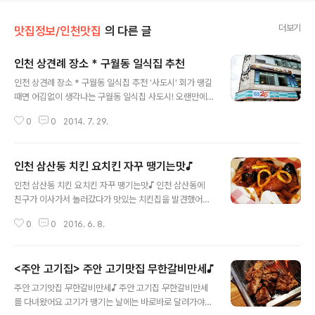
더보기
맛집정보/인천맛집
의 다른 글
인천 상견례 장소 * 구월동 일식집 추천
글 내용
인천 상견례 장소 * 구월동 일식집 추천 '사도시' 회가 땡길
때면 어김없이 생각나는 구월동 일식집 사도시! 오랜만에
바람도 쐬고 회도 먹을 겸 사도시에 가서 회와 스끼다시들
0
0
2014. 7. 29.
푸짐하게 즐기고 왔어요~ 2층에 위치해 있었기 때문에 엘
리베이터나 계단을 통해 올라가면 바로 사도시를 보실 수
있을겁니다 ^^ 구월동 일식집 사도시는 인천 구월동 CGV
인천 삼산동 치킨 요치킨 자꾸 땡기는맛♪
바로 옆에 위치해 있어서 연인들이 데이트 하기에도 좋은
글 내용
곳이고 또한 보시는 것과 같이 인테리어가 무척 고급스러
인천 삼산동 치킨 요치킨 자꾸 땡기는맛♪ 인천 삼산동에
운 축에 속하는 일식집이라 인천 상견례 장소나 중요한 모
친구가 이사가서 놀러갔다가 맛있는 치킨집을 발견했어요
임 등도 자주 이용한다고 하네요 ㅎㅎ 이번엔 친구랑 다녀
+_+ 요치킨이라는 치킨집인데 뽕뜨락피자 브랜드에서 만
왔지만 나중에는 가족들과 모임장소로 이용해도 좋을거 같
0
0
2016. 6. 8.
든 브랜드더라구요 ㅎㅎ 인천 삼산동 치킨집 요치킨은 테
다는 생각을 했구요~ 구월동 사도시는 입식테이블만 있는
이크아웃을 전문으로 하는 곳이라 매장이 아담한 편이였어
게 아니라 가장자리쪽으로는 모두 크고 작은..
요 ㅎㅎ 매장 안 밖으로 두개씩 테이블이 두개씩 있어요 ㅎ
<주안 고기집> 주안 고기맛집 무한갈비만세♪
ㅎ 날도 더워지는 요즘같은 날씨에는 야외에서 먹기 딱이
글 내용
겠어요 인천 삼산동 요치킨에서는 다양한 종류의 치킨이
주안 고기맛집 무한갈비만세♪ 주안 고기집 무한갈비만세
있었는데요 테이크아웃을 하면 2천원 할인이 되더라구요
를 다녀왔어요 고기가 땡기는 날에는 바로바로 달려가야한
사이드 메뉴도 있어 선택의 폭이 넓어요 ㅎㅎ 인천 삼산동