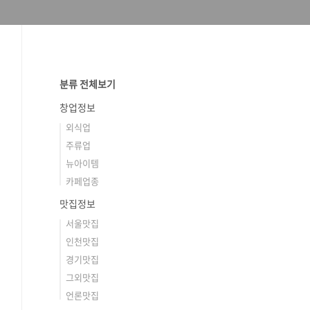
분류 전체보기
창업정보
외식업
주류업
뉴아이템
카페업종
맛집정보
서울맛집
인천맛집
경기맛집
그외맛집
언론맛집