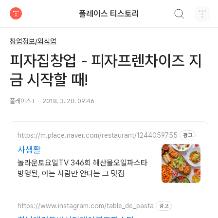
검색하기
플레이스 티스토리
티스토리
창업정보/외식업
피자집창업 - 피자프렌차이즈 지
금 시작할 때!
플레이스T
2018. 3. 20. 09:46
https://m.place.naver.com/restaurant/1244059755
광고
사생활
놀라운토요일TV 346회 해산물오일파스타
방영된, 아는 사람만 안다는 그 맛집
https://www.instagram.com/table_de_pasta
광고