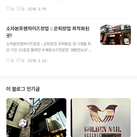
최소 인원으로 매장 운영 가능 완연한 봄 날씨가 되면서 야
0
0
2018. 3. 19.
외활도잉 늘고 동시에외식소비량도 증가하고 있는데요. 이
러한 시기는사업을 계획 중인 예비사업자들에게 매우 중요
한데,오픈과 함께 봄 성수기 효과를 거둘 수 있기 때문입니
소자본프랜차이즈창업 :: 은퇴창업 최적화된
다.이에 예비사업자들의 움직임이 매우 분주하죠. 그렇다
면 지금 시작해보면 좋을 외식창업아이템은 무엇일까요?
곳!
글 내용
대표적으로 쌀국수전문점을 들 수 있는데요. 쌀국수의 경
소자본프랜차이즈창업 :: 은퇴창업 최적화된 곳! 3개월 최
우,꾸준한 열풍의 웰빙트렌드를 충족시키는 외식메뉴 중
단 기간 30호점 돌파한 수제왕꼬치전문점 '엉뚱한상상' 소
하나로남녀노소 모두에게 사랑 받고 있으며, 또한 동남아
자본프랜차이즈창업 '엉뚱한상상'이 불황에도 3개월 최단
여행이대중화되면서 쌀국수에 거부감을 느끼지 않는 이들
0
0
2018. 2. 26.
기간 30호점을 돌파하는 등 남다른 저력을 보여주며 업계
이 늘면서빠르게 자리매김하고 있는 모습입니다. 이뿐만
의 이목을 집중시키고 있습니다 특히 요즘 창업시장의 대
아니라..
세라 할 수 있는 소자본 및 소점포창업에 최적화된 브랜드
로 평가 받고 있어 그 반응은 앞으로도 더욱 뜨거울 것으로
보입니다 그렇다면 은퇴창업 '엉뚱한상상'의 성공 원동력
이 블로그 인기글
은 무엇일까요? 가장 먼저 주목해볼 부분은 인건비 절감 노
하우 확보입니다 최저임금인상이 성공창업에 최대 변수가
된 지금, 이러한 노하우는 예비창업자들의 이목을 더욱 집
중시킬 수 밖에 없습니다 이는 체계적인 본사역량 덕분이
라 할 수 있는데, 현재 소자본프랜차이즈창업 ..