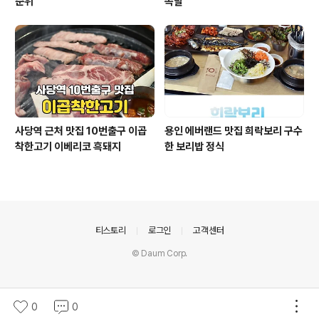
순위
족발
사당역 근처 맛집 10번출구 이곱
용인 에버랜드 맛집 희락보리 구수
착한고기 이베리코 흑돼지
한 보리밥 정식
의안내
티스토리
로그인
고객센터
© Daum Corp.
0
0