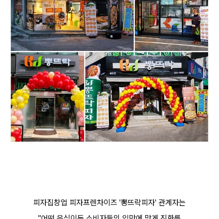
피자집창업 피자프렌차이즈 '뽕뜨락피자' 관계자는
"어떤 음식이든 소비자들의 입맛에 맞게 진화를