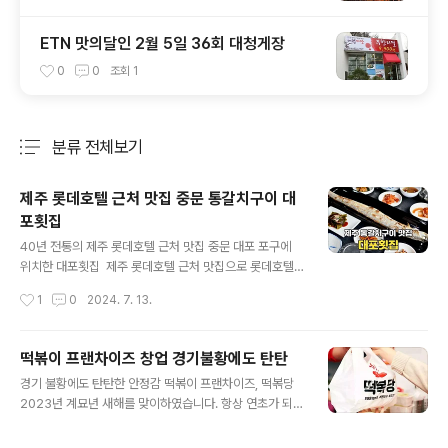
ETN 맛의달인 2월 5일 36회 대청게장
0
0
조회
1
분류 전체보기
주요 글 목록
제주 롯데호텔 근처 맛집 중문 통갈치구이 대
포횟집
글 내용
40년 전통의 제주 롯데호텔 근처 맛집 중문 대포 포구에
위치한 대포횟집 제주 롯데호텔 근처 맛집으로 롯데호텔
에서 차량으로 약 10분 거리에 위치한 대포 포구의 제주 대
작성시간
1
0
2024. 7. 13.
포횟집에서 통갈치구이 정식을 먹고 왔습니다. 2인 기준 4
만 원에 먹을 수 있는 통갈치구이(중)가 큼지막하게 나와서
오랜만에 제주 여행하면서 갈치구이에 밥 한 끼 든든하게
떡볶이 프랜차이즈 창업 경기불황에도 탄탄
먹을 수 있는 곳이었는데요. 1984년부터 운영되어 온 제
글 내용
경기 불황에도 탄탄한 안정감 떡볶이 프랜차이즈, 떡볶당
주 현지인 맛집이라서 정갈하게 나오는 반찬도 맛있었던
2023년 계묘년 새해를 맞이하였습니다. 항상 연초가 되면
식당이었습니다! 1. 제주 롯데호텔 근처 맛집 대포횟집 외
각자만의 결심으로 한 해를 시작하곤 하는데 외석업을 운
부 중문관광단지에서 제주 주상절리를 둘러보고 나서 점
영하는 사람들 또한 설렘반 걱정반으로 한해를 맞이하셨을
심 식사를 위해 방문한 제주 대포횟집은 대포 포구의 바닷