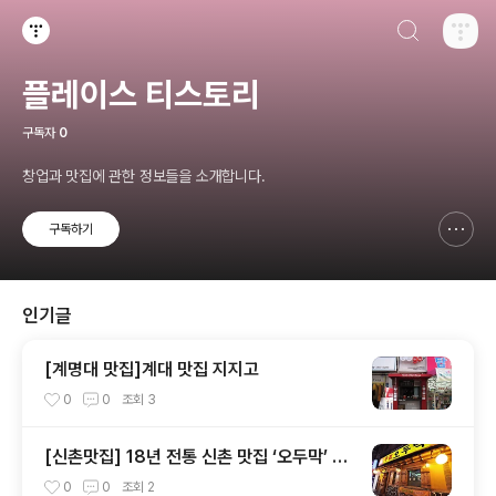
검색하기
티스토리
플레이스 티스토리
구독자
0
창업과 맛집에 관한 정보들을 소개합니다.
구독하기
신고하기 레이어
열기
인기글
[계명대 맛집]계대 맛집 지지고
0
0
조회
3
[신촌맛집] 18년 전통 신촌 맛집 ‘오두막’ 술
집
0
0
조회
2