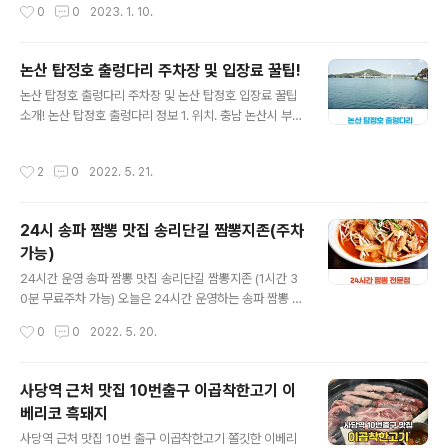
작성시간
0
0
2023. 1. 10.
듯합니다. 아마 최근 좋지 않은 경기로 확실히 최근 물가 상
가 앞에 위치하고 있는 40년 전통의 제주 횟집이었는데
승의 여파로 소비자 심리가 많이 위축하였기 때문입니다.
요. 매장 앞에 대포 포구의 바닷..
어떤 이들은 물가가 오르는 인플레이션 상황과 더불어 경
논산 탑정호 출렁다리 주차장 및 입장료 꿀팁!
기는 침체되는 상황을 예상하기도 합니다. 물가를 잡기 위
글 내용
해 급작스럽게 올린 금리로 인해 경기가 당분간 회복되기
논산 탑정호 출렁다리 주차장 및 논산 탑정호 입장료 꿀팁
가 쉽지 않다는 전망인데 이는 코로나 시기 풀린 유동성으
소개! 논산 탑정호 출렁다리 정보 1. 위치. 충남 논산시 부적
로 자산 버블이 빠지는 자연스러운 과정이며, 동시에 회사
면 신풍리~가야곡면 종연리 일원 2. 규모. 총길이 600미
나 개인의 경쟁력이 뒷받침된다면 이러한 경기 침체에서도
터, 출렁다리 폭 2.2미터(국내 최장거리이자 동양 최대 규
작성시간
2
0
2022. 5. 21.
솟아날 구멍은 있다고 생각됩니다. 안정적인 떡..
모) 3. 수용인원. 약 5,000여 명 4. 안전등급. 내진등급 1
등급 5. 준공일. 2020년 10월 15일 논산의 대표적인 핫
플레이스로 가족들은 물론 친구나 연인들과 함께 나들이
24시 송파 짬뽕 맛집 송리단길 짬뽕지존(주차
코스로 가기 좋은 논산 탑정호 출렁다리입니다. 입장료가
가능)
별도 3,000원으로 되어 있긴 하지만 결제 후 다녀올 경우
글 내용
2,000원은 논산사랑 지역화폐로 환급을 해주기 때문에 실
24시간 운영 송파 짬뽕 맛집 송리단길 짬뽕지존 (1시간 3
제 입장료는 1천원에 다녀올 수 있는 곳인데요. 다만 주변
0분 무료주차 가능) 오늘은 24시간 운영하는 송파 짬뽕 맛
에 위치한 카페나 편의점에서 물품을 구매할 경우 해당 영
집으로 송리단길 근처에 자리 잡고 있는 짬뽕지존을 소개
작성시간
0
0
2022. 5. 20.
수증..
해드릴까 합니다. 24시간 운영에 주차도 가능한 곳이기 때
문에 평소 짬뽕을 좋아하는 분들이 가보시기에 좋은 곳인
데요. 짬뽕 가격이 기본 11,000원으로 요즘 물가가 높은
사당역 근처 맛집 10번출구 이곱착한고기 이
것을 감안해도 가격대는 좀 있는 편이지만 매장이 넓고 깔
베리코 흑돼지
끔하고 짬뽕 맛이 깔끔한데다 공깃밥도 같이 기본으로 나
글 내용
오기 때문에 짬뽕 먹으면서 면을 다 먹고 나서 짬뽕밥까지
사당역 근처 맛집 10번 출구 이곱착한고기 쫄깃한 이베리