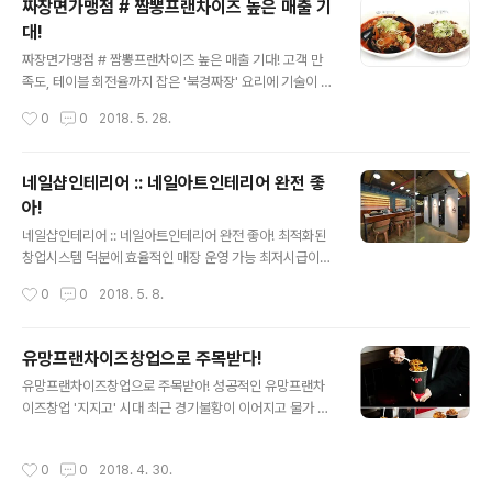
짜장면가맹점 # 짬뽕프랜차이즈 높은 매출 기
리매김하고 있습니다. KBS2 '편스토랑'의 메인 출연자로
대!
다양한 요리들을 선보이면서 남녀노소에게 친근한 배우이
글 내용
자 셰프님으로 자리 잡고 있는 배우 류수영 씨는 진정한 '요
짜장면가맹점 # 짬뽕프랜차이즈 높은 매출 기대! 고객 만
섹남'으로 자리 잡고 있는데요. 전문 셰프 못지않은 요리 솜
족도, 테이블 회전율까지 잡은 '북경짜장' 요리에 기술이 없
씨와 레시피 구현을 통해 각종 SNS에서 류수영 레시피 따
는 초보창업자들이 접근하기 어려워하는 분야 중 하나가
작성시간
0
0
2018. 5. 28.
라잡기 열풍이 불 정도로 많은 소..
바로 중식전문점입니다 주식은 주방장이 있어야 창업이 가
능하다는 인식이 퍼져있기 때문이죠 하지만 최근 들어 프
랜차이즈화를 통해 초보창업자들도 손쉽게 중식전문점을
네일샵인테리어 :: 네일아트인테리어 완전 좋
창업하는 사례가 늘고 있습니다 짜장면가맹점을 창업할 때
아!
유념해야 할 것은 '테이블 회전율'입니다 가게의 매출 및 수
글 내용
익과 직결되는 부분이 바로 테이블 회전율이기 때문이죠
네일샵인테리어 :: 네일아트인테리어 완전 좋아! 최적화된
음식을 빨리 서빙해야 고객이 짧은 시간 내 식사를 끝내고
창업시스템 덕분에 효율적인 매장 운영 가능 최저시급이
새로운 손님을 받을 수 있으므로 주방시스템이 얼마나 체
점점 오를 것으로 예상되고 있는 가운데, 자영업자들의 고
작성시간
0
0
2018. 5. 8.
계화되어 있는지가 관건입니다 이러한 가운데 짬뽕프랜차
민도 깊어지고 있습니다 하루가 다르게 임대료, 인건비 등
이즈 '북경짜장'이 고객 만족도는 물론 테이블 회전율까..
이 상승하는 반면 수익성은 그다지 나아지지 않고 있기 때
문입니다 이러한 상황에서 부부창업, 가족창업이 대안으로
유망프랜차이즈창업으로 주목받다!
떠오르고 있습니다 인건비 부담을 줄일 수 있음은 물론, 사
글 내용
유망프랜차이즈창업으로 주목받아! 성공적인 유망프랜차
장 마인드로 누구보다 열심히 일해 줄 사람은 가족밖에 없
이즈창업 '지지고' 시대 최근 경기불황이 이어지고 물가 상
기 때문입니다 따로 손발을 맞추지 않아도 금세 적응할 수
승이 지속됨에 따라 창업에 대한 트랜드가 변화하고 있습
있다는 것 또한 장점입니다 네일샵인테리어 '골든네일'은
니다. 이처럼 경기가 침체되고 있기 때문에 리스크를 최소
부부나 가족 창업 아이템으로 적합한 브랜드입니다 최적화
작성시간
0
0
2018. 4. 30.
화한 창어브, 안정적인 운영과 매출을 위한 지출 최소화 등
된 창업시스템 덕분에 효율적인 매장 운영이 가능하며, 초