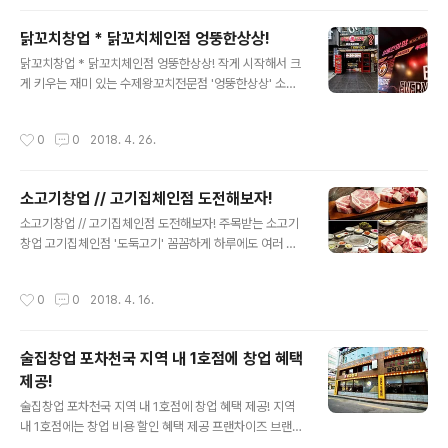
다양한 니즈로 인한 변화라고 할 수 있습니다. 소규모 창업
보자라도 단기간 내 창업 준비를 마칠 수 있기..
시 작은 매장에서도 충분한 수익을 낼 수 있는 아이템을 선
닭꼬치창업 * 닭꼬치체인점 엉뚱한상상!
정하거나 테이크아웃 전문을 내세워 소규모 운영이 가능한
글 내용
쪽에 대한 관심이 특히 높은 편인데 이로 인해 인건비 및 임
닭꼬치창업 * 닭꼬치체인점 엉뚱한상상! 작게 시작해서 크
대료 절감 효과로 이어지고 있기 떄문입니다. 컵밥 전문점
게 키우는 재미 있는 수제왕꼬치전문점 '엉뚱한상상' 소자
유망프랜차이즈창업 '지지고'는 소규모 창업계를 쭉 끌어
본 및 소점포 창업이 성행하는 가운데, 작게 시작해서 크게
왔다고 할 수 있습니다. 9년 동안이나 테이크아웃 전문점
키울 수 있는 소위 성장가치 높은 아이템들이 예비창업자
작성시간
0
0
2018. 4. 26.
으로서 입지를 다져왔으며 안정적인 성장세..
들의 이목을 집중시키고 있습니다 현실의 벽에 부딪혀 생
계형 소자본 및 소점포 창업을 선택했지만 그 끝은 성대할
것이라고 생각하는 야망가들이 많은 것이죠. 위와 같이 예
소고기창업 // 고기집체인점 도전해보자!
비창업자들의 꿈을 실현시켜줄 브랜드로는 닭꼬치창업 '엉
글 내용
뚱한상상'입니다 이 곳은 유행 타지 않는 메뉴 경쟁력과 투
소고기창업 // 고기집체인점 도전해보자! 주목받는 소고기
자대비 높은 매출이 가능한 탄탄한 수익 시스템을 구축, 앞
창업 고기집체인점 '도둑고기' 꼼꼼하게 하루에도 여러 개
으로가 더욱 기대되는 브랜드로 평가 받고 있습니다 먼저
의 프랜차이즈가 생기고 없어지기도 합니다. 중요한 점은
닭꼬치체인점 '엉뚱한상상'은 대한민국 서민을 위한 길거
이러한 상황속에서도 외식창업의 수요가 꾸준히 증가하고
작성시간
0
0
2018. 4. 16.
리 음식을 대표 아이템인 닭꼬치와 소시지꼬치를..
있다는 점입니다. 프랜차이즈가 활성화되면서 다양한 아이
템이 등장하고 예비창업자가 선택할 수 있는 폭도 넓어졌
기 때문입니다. 창업 전문가들은 경쟁이 치열하고 창업 시
술집창업 포차천국 지역 내 1호점에 창업 혜택
장이 활발해 질수록 의도적으로 보다 많은 아이템과 사업
제공!
아이디어를 접해보려는 노력이 필요하다하고 조언합니다.
글 내용
예를 들어 창업에 대한 책을 읽거나, 혹은 매체들의 글이나
술집창업 포차천국 지역 내 1호점에 창업 혜택 제공! 지역
기사르 찾아보거나 창업박람회 및 다양한 브랜드의 창업설
내 1호점에는 창업 비용 할인 혜택 제공 프랜차이즈 브랜드
명회를 방문해 프랜차이즈 본사들과 직접 이야기를 나눠
를 통해 창업을 하게 될 경우, 그 지역의 첫 번째 가맹점이