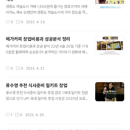
타일로 꾸며져 있기 때문에 어린 시절 찾아가던 할머니 댁
글 내용
에 가는 느낌으로 가볼 수 있는 매장이었습니다. 가평군에
영종도 하늘도시 카페 1,500원에 즐기는 컴포즈커피 아메
서 인정한 갓고을 100대 맛집으로도 선정된 이곳은 하림
리카노 메뉴 오랜만에 영종도 하늘도시에 가서 점심을 먹
에서 공급하는 국내산 닭고기를 사용하여 닭갈비를 제공하
고 근처 카페를 찾다가 평소 즐겨먹는 1,500원 커피전문점
작성시간
0
0
2022. 4. 23.
고 있고요. 두부 역시 직접 만들어서 제공하기 때문에 담백
컴포즈커피에 다녀왔는데요. 매장도 비교적 넓고 깔끔하고
하고 고소한 두부전골의 맛을 느낄 수 있었답니다. ..
직원 분도 친절해서 기분 좋게 시원한 아이스 아메리카노
를 마시고 왔답니다~^^ 매장은 스타타워 건물 1층에 이렇
메가커피 창업비용과 성공분석 정리
게 자리 잡고 있어 눈에 잘 띄었는데 점심 시간이 지난 오후
글 내용
메가커피 창업비용과 성공 분석 22년 4월 20일 기준 178
시간이라 손님들이 비교적 없어 여유롭게 다녀올 수 있었
0호점 돌파하며 승승장구!! 본격적인 거리두기 완화와 폐
어요. 야외에 테라스 공간이 있어 테이블 1개가 있어 그 공
지가 이뤄지면서 그동안 움츠렸던 창업시장에도 서서히 온
간에 남자 손님 2명이 커피를 드시고 계셨고 그 옆으로 컴
기가 느껴지고 있는데요. 특별히 4월~9월까지 성수기를
포즈커피 메뉴가 적혀 있는 배너가 있었는데요. 영종 하늘
작성시간
0
0
2022. 4. 21.
앞두고 있는 커피 창업시장은 더욱 많은 예비창업자들이
도시 컴포즈커피 메뉴 메뉴들을 살펴보면 아이스와 관계없
관심을 보이고 있는 상황입니다. 그 가운데서도 단연 독보
이 1,500원에 즐길 수 있는 아..
적인 성과를 거두면서 국내 2위 커피 전문점으로 자리매김
류수영 추천 식사준비 밀키트 창업
한 곳이 바로 메가커피인데요. 1,500원에 즐기는 아메리카
글 내용
노(아이스 아메리카노 2,000원)와 함께 감각적인 인테리
류수영 추천 식사준비 밀키트 창업 원조 1세대 밀키트 전문
어를 선보이면서 국내 대표적인 상권에는 메가커피 매장이
점으로 인기 UP! 국내 밀키트 창업 시장은 2020년 코로
대부분 자리잡고 있을 정도로 국내 저가 커피전문점의 대
나 바이러스 이슈와 함께 폭발적으로 성장하며 이제는 우
명사가 되었습니다. 그래서 오늘은 메가커피 창업비용과
리 식생활에 필수요소로 자리 잡을 정도로 성장했는데요.
작성시간
1
0
2022. 4. 20.
함께 성공 포인트를 정리해드리고자 하는데요...
이와 함께 국내 1세대 밀키트 전문점인 식사준비 브랜드 역
시 요즘 핫한 어남선생 류수영 씨를 메인 모델로 발탁하여
브랜드 경쟁력을 올림과 동시에 가장 친근한 브랜드로 자