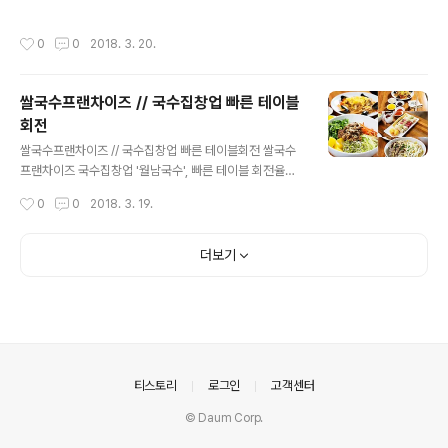
치킨창업 '멕시카나치킨'은 꾸준히 신메뉴를 출시하며 신
오래된 역사만큼이나 진화를 거듭해왔습니다. 피자의 본고
규 고객을 확보하는데 성공, 1989년 부터 30년 가까이 꾸
장인 이태리 현지에서는 마르게리따 피자같이 치즈와 토마
작성시간
0
0
2018. 3. 20.
준히 소비자의 사랑을 한 몸에 받고 있습니다. 치..
토소스의 풍미가 강한 피자를 심심찮게 만나볼 수 있습니
다. 피자의 원형인 마르게리따 피자는 한국식 피자에 익숙
한 사람들에게는 다소 심심한 맛일 수 있습니다. 한국형 피
쌀국수프랜차이즈 // 국수집창업 빠른 테이블
자는 다양한 토핑이 가미되어 폭발적인 맛의 향연을 이룬
회전
다고 정의할 수 있습니다. 페퍼로니와 치즈는 물론이고 베
글 내용
이컨, 옥수수, 올리브, 햄 등 다양한 토핑이 올라간 피자는
쌀국수프랜차이즈 // 국수집창업 빠른 테이블회전 쌀국수
헤비하고 풍부한 맛을 자아내기 때문에 중독성을 느끼는
프랜차이즈 국수집창업 '월남국수', 빠른 테이블 회전율과
이들이 많습니다. 비단 토핑 뿐 아니라 도우 역시 진화를 거
최소 인원으로 매장 운영 가능 완연한 봄 날씨가 되면서 야
작성시간
0
0
2018. 3. 19.
듭해왔습니다. 쫄깃한 맛을 더하기 위해 밀가루..
외활도잉 늘고 동시에외식소비량도 증가하고 있는데요. 이
러한 시기는사업을 계획 중인 예비사업자들에게 매우 중요
한데,오픈과 함께 봄 성수기 효과를 거둘 수 있기 때문입니
더보기
다.이에 예비사업자들의 움직임이 매우 분주하죠. 그렇다
면 지금 시작해보면 좋을 외식창업아이템은 무엇일까요?
대표적으로 쌀국수전문점을 들 수 있는데요. 쌀국수의 경
우,꾸준한 열풍의 웰빙트렌드를 충족시키는 외식메뉴 중
하나로남녀노소 모두에게 사랑 받고 있으며, 또한 동남아
여행이대중화되면서 쌀국수에 거부감을 느끼지 않는 이들
의안내
티스토리
로그인
고객센터
이 늘면서빠르게 자리매김하고 있는 모습입니다. 이뿐만
아니라..
© Daum Corp.