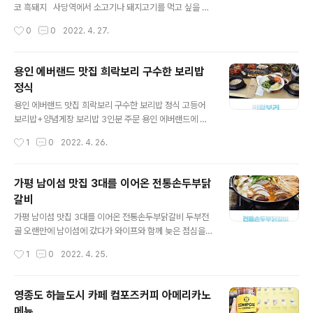
곁들여 먹을 수 있는 송파 짬뽕 맛집이었어요. 매장 위치는
코 흑돼지 사당역에서 소고기나 돼지고기를 먹고 싶을 때
송파나루역 1번 출구 바로 옆에 위치하고 있기 때문에 석촌
가기 좋은 곳이 10번 출구로 나와 스타벅스 옆길에 바로 자
작성시간
0
0
2022. 4. 27.
호수나 송리단길 가는 길에 들리기도 좋고, 올림픽공원 나
리 잡고 있는 이곱착한고기 사당본점인데요. 넓은 매장과
들이 가면서 차를 가지고 가시는..
깔끔한 인테리어에 가성비 좋은 흑돈 삼겹살과 이베리코
흑돼지를 즐길 수 있기 때문에 가족들은 물론 친구들과 부
용인 에버랜드 맛집 희락보리 구수한 보리밥
담 없이 가볼 수 있는 사당역 맛집입니다. 건물 지하 주차
정식
장에 주차도 가능한데 사당역에 차를 가지고 나오기가 힘
글 내용
들어 지하철을 타고 방문했고, 사당역 10번 출구로 나오니
용인 에버랜드 맛집 희락보리 구수한 보리밥 정식 고등어
스타벅스 바로 옆 쪽에 자리 잡고 있어 찾기는 쉬운 곳이었
보리밥+양념게장 보리밥 3인분 주문 용인 에버랜드에 놀
습니다. (주차공간 협소함) 2층으로 올라가게 되면 이렇
러가기 좋은 요즘 가족들과 에버랜드 가면서 들렸던 희락
작성시간
1
0
2022. 4. 26.
게 채광이 잘 들어오는 넓은 매장이 나오기 때문에 편안하
보리 보리밥 전문점입니다. 주차장도 넓고, 매장도 넓은 곳
게 들어가서 자리 잡을 수..
이기 때문에 가족들과 함께 식사하기 좋은 곳인데요. 에버
랜드에서 차량으로 10분 내에 위치한 곳이기 때문에 찾아
가평 남이섬 맛집 3대를 이어온 전통손두부닭
가기도 편리하더라고요. 포곡 하나로마트 바로 맞은 편에
갈비
위치하고 있어서 찾기도 편리했고, 위에 보이는 것처럼 주
글 내용
차장이 넓게 자리하고 있어 주차하기 일단 좋았습니다. 매
가평 남이섬 맛집 3대를 이어온 전통손두부닭갈비 두부전
장 안으로 들어가면 100세 시대를 응원한다는 문구와 함
골 오랜만에 남이섬에 갔다가 와이프와 함께 늦은 점심을
께 사장님이 친절하게 맞이해주셨는데요. 주방도 오픈 주
먹으러 다녀왔던 가평 남이섬 맛집 전통손두부닭갈비입니
작성시간
1
0
2022. 4. 25.
방으로 깔끔한 곳이었고, 매장 안쪽에 룸도 자리하고 있기
다. 닭갈비와 두부요리를 전문으로 하는 3대를 이어온 남
때문에 저희는 안쪽 룸으로 자리를 잡고 식사를 했..
이섬 맛집이기 때문에 믿고 가볼 수 있는 음식점인데요. 매
장 위치는 가평역에서 남이섬 가는 길목에 자리 잡고 있어
영종도 하늘도시 카페 컴포즈커피 아메리카노
서 찾아가기 편리했고요. 매장은 기본적으로 옛 시골집 스
메뉴