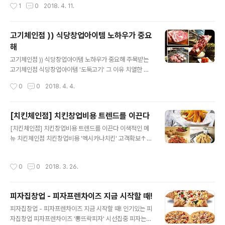
작성시간
1
0
2018. 4. 11.
보는 것이 좋다는 것입니다. 최근 화통삼, 삼겹싸롱, ..
라는 것에 지레 부담을 가지는 이들이 많습니다. 다른 지역
에서는 이미 높은 인기를 끌고 있는 브랜드지만 막상 우리
지역에서 처음 매장을 오픈한다고 하는 것에 막연한 두려
고기체인점 )) 식당창업아이템 노하우가 중요
움을 느끼는 거죠. 창업 전문가들은 창업을 하려는 해당 브
해
랜드가 다른 지역에서 이미 높은 매출을 올리고 있고 수익
글 내용
성이 검증되었다면 이러한 걱정은 기우에 불과하다고 말하
고기체인점 )) 식당창업아이템 노하우가 중요해 주목받는
거든요. 특히 지역 내 1호점이라는 것은 프리미엄이 붙는
고기체인점 식당창업아이템 '도둑고기' 그 이유 치열한 경
만큼 매장 오픈 이후에도 다수의 고객이 방문할 가능성이
쟁구도와 장기화된 경기불황에 창업을 망설이는 예비창업
작성시간
0
0
2018. 4. 4.
높다는 것을 뜻한답니다. 따라서 프랜차이즈를 통해 주점
자들이 많습니다. 실패에 대한 두려움이 크기 때문인데, 더
창업을 시작하고자 하지만 지역 내에..
욱이 생계형 창업자들이 늘어나면서 예비창업자들의 행동
은 보다 신중하고 조심스러운 모습입니다. 이에 창업전문
[치킨체인점] 치킨창업비용 트렌드를 이끈다
가들은 실패에 대한 두려움을 극복하고 안정적인 창업을
글 내용
[치킨체인점] 치킨창업비용 트렌드를 이끈다 이색적인 메
실현시키기 위해서는 탄탄한 본사역량을 갖춘 브랜드를 선
뉴 치킨체인점 치킨창업비용 '멕시카나치킨' 고객확보↑
택하는 것이 큰 도움이 될 것이라면서, 특히 다수의 성공사
외식업계에서 장수 브랜드, 이른바 '스테디셀러 브랜드' 로
례를 확보하고 있는 브랜드라면 더더욱 좋습니다. 성공을
일컬어지는 브랜드 가운데는 현실에 안주하지 않고 꾸준히
해본 기업이 성공을 이끄는 법이라고 조언했습니다. 이러
작성시간
0
0
2018. 3. 26.
신메뉴를 개발하며 경쟁력을 제고 하는 경우가 많습니다.
한 점에 미루어봤을 때 주목해봄 직한 브랜드로는 프랜차
특히 치킨 브랜드의 경우 앞다퉈 이색치킨을 개발하며 신
이즈 연탄구이전문점 고기체인점 식당창업아이템 '도둑고
규 고객 확보에 여념이 없는 상황입니다. 전통적인 후라이
기' 입..
피자집창업 - 피자프렌차이즈 지금 시작할 때!
드치킨이나 양념치킨의 맛을 지키는 것도 물론 중요하지
글 내용
만, 새로운 맛의 치킨을 개발하지 않고서는 유행에 뒤쳐진
피자집창업 - 피자프렌차이즈 지금 시작할 때! 인기있는 피
다는 느낌을 주기 때문입니다. 대표적인 예로 치킨체인점
자집창업 피자프렌차이즈 '뽕뜨락피자' 시선집중 피자는