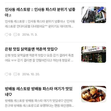
체인점으로 있는데 여기 고을래가 젊은층이 주로 이용을
하더라구요 외관부터 깔끔한 고을래제주흑돼지였어요 메
인사동 레스토랑 :: 인사동 파스타 분위기 넘좋
뉴들을 살펴보면 흑돼지 생구이가 2인분을 주문을 하면 2
아♬
인분을 더줘요 가격도 600g에 30000원이라니 저렴하
글 내용
죠? 실내인테리어 깔끔하고 생각보다 넓어서 놀랐던 내방
인사동 레스토랑 :: 인사동 파스타 분위기 넘좋아♬ 인사동
역 맛집이에요 ㅎㅎ 길게 쭉 되어 있는데 회식장소로도 좋
레스토랑 안다미로를 다녀왔어요^^ 분위기도 데이트하기
겠어요 샐러드와 반찬은 야채코너에서 셀프로 가져다가 먹
좋고 무엇보다 파스타가 맛있더라구요 ㅎㅎ 인사동 파스타
작성시간
0
0
2016. 11. 3.
을 수도 있어요 요즘 물가가 비싼데 야채도 셀프로 가져다
가 맛있는 안다미로는 인사동 8길에 위치하고 있어요 이쪽
먹을 ..
에 다양한 음식점들이 있는데 젊은 층이 이용하기에는 레
스토랑이 편하겠더라구요 골목 안쪽으로 들어가면 인사동
은평 맛집 닭먹을땐 역촌역 맛집♡
레스토랑 안다미로가 보이는데요 ㅎㅎ 1층부터 3층짜리
글 내용
은평 맛집 닭먹을땐 역촌역 맛집♡ 요즘 감기 걸려서 죽겠
건물이에요 인사동 레스토랑 안다미로는 1층부터 3층까지
어요 ㅠㅠ 감기 걸리면 잘 안떨어진다고 하는데 정말로 그
인데 1층은 조명이 어두운 편이였어요 그래도 조명이 있어
러더라구요 친구가 감기 걸렸다고 하니깐 몸건강에 신경
서 아늑한 느낌이더라구요 2~3층으로 올라가면 자연광이
쓰라며 은평 맛집이라는 공릉닭한마리라는 곳을 데려갔어
들어와서 밝아지는데 3층이 제일 밝은 편이였지만 주로 단
작성시간
0
0
2016. 10. 20.
요 삼계탕 같으면서 다른 맛이 맛있는 곳이였어요 역촌역
체손님들이 많이 이용하는것 같더라구요 ㅎㅎ 자리를 잡고
과 불광역 중간쯤에 위치한 은평 맛집 공릉닭한마리라는
앉아서 메뉴판을 봤어요 시간대가 점심시간대에 안다미로
곳인데요 매장도 깔끔한편이라 먹으러 가기 좋더라구요 ㅎ
를..
방배동 레스토랑 방배동 파스타 여기가 맛있
ㅎ 역촌역 맛집 공릉닭한마리는 메뉴가 심플하게 닭한마리
네♡
더라구요 ㅎㅎ 메뉴 양을 정한 다음 사리를 추가해서 먹는
글 내용
데 칼국수와 국수, 떡, 감자 등이 있어요 ㅎㅎ 세트 메뉴도
방배동 레스토랑 방배동 파스타 여기가 맛있네♡ 간만에
주문을 할 수가 있어서 한마리세트로 주문했다가 둘이서
친구와 방배동 레스토랑으로 유명하다는 핸썸 와인앤파스
먹기엔 양이 정말 많더라구요 ^^ 닭한마리를 주문을 하니
타라는 곳에서 파스타를 먹고 왔어요 ㅎㅎ 피자와 파스타