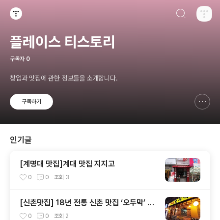
검색하기
티스토리
플레이스 티스토리
구독자
0
창업과 맛집에 관한 정보들을 소개합니다.
구독하기
신고하기 레이어
열기
인기글
[계명대 맛집]계대 맛집 지지고
0
0
조회
3
[신촌맛집] 18년 전통 신촌 맛집 ‘오두막’ 술
집
0
0
조회
2