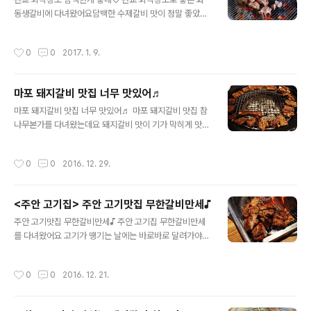
도 해요 매장이 1층부터 2층까지 있어 테이블도 많고 넓은
동생갈비에 다녀왔어요담백한 수제갈비 맛이 정말 좋았던
데도 손님이 많아 웨이팅이 제법 많더라구요 그래도 미리
곳이였어요 ㅎㅎ 판교 회식장소 화동생갈비는율동공원에
예약을 하면 편하더라구요 ㅎㅎ 사당역 삼겹살이 맛있기로
서 국군수도병원 올라가는 길쪽에 있었는데요 주차장도 넓
소문난 고을래는 야채텃밭도 있어 야채도 맘껏 가져다 먹
작성시간
0
0
2017. 1. 9.
게 마련되어있어서 차 가지고 가기도 편했어요 매장은 1, 2
을 수가 있어요 이모님한테 부탁하는 것보다는 완전 편한
층으로 되어있었는데요1층은 친구나 가족단위로 와서 먹
거죠 ㅎㅎ 제주 흑돼지생구이부터 오겹살 등 다양한 흑돼
기 좋게 되어있었구요 2층은 테이블이 연결 되어있는 자리
지부위..
마포 돼지갈비 맛집 너무 맛있어♬
가 있어서회식장소로 쓰이기에 좋게 돼있더라구요 ㅎㅎ 셀
글 내용
프바가 있어서모자란 반찬이랑 야채는더 가져다 먹을 수
마포 돼지갈비 맛집 너무 맛있어♬ 마포 돼지갈비 맛집 참
있었구요 판교 회식장소 화동생갈비에서는다양한 메뉴들
나무본가를 다녀왔는데요 돼지갈비 맛이 기가 막히게 맛있
을 팔고 있었는데요 그 중에 저희는 화동수제생갈비 2인분
는 곳이였어요 ㅎㅎ 마포 돼지갈비 맛집 참나무본가는 공
을주문해서 먹었어요 샐러드, 파절이, 김치, 양파슬라이스,
덕역 근처에 위치하고 있는데 매장도 넓고 깔끔하니 특히
작성시간
0
0
2016. 12. 29.
당근조림등기본찬이 다양하게 나왔구요 빛깔도 분홍빛의
나 직장인들이 많이 이용을 하시는 곳이더라구요 ㅎㅎ 들
색깔을 띄는..
어가는 입구쪽에는 황토가마도 있어서 고기를 주문을 하면
바로 황토가마 참숯을 넣어서 초벌구이를 해주시더라구요
<주안 고기집> 주안 고기맛집 무한갈비만세♪
그래서 기름기는 쏙 빠지고 담백한 맛의 맛있는 돼지갈비
글 내용
를 먹을 수가 있었어요 ㅎㅎ 언론에서도 나온적이 있는 맛
주안 고기맛집 무한갈비만세♪ 주안 고기집 무한갈비만세
집이였어요 그래서 그 맛이 더욱 기대가 되더라구요 ^^ 셀
를 다녀왔어요 고기가 땡기는 날에는 바로바로 달려가야한
프코너도 따로 있어 반찬과 야채도 가져다 먹을 수가 있어
다는거! 주안 고기맛집 무한갈비만세는 주안역 쪽에 위치
요 저희도 한켠에 자리를 잡고는 돼지갈비 2인분을 주문을
한 맛집인데 4가지의 고기를 무한으로 즐길 수 있는 고기
작성시간
0
0
2016. 12. 21.
했어요 마포 돼지갈비 맛집 참나무본가는 오겹살과 추어
집이에요 주안 고기집에서는 매장도 넓어서 단체로 모임이
탕..
나 회식하기에도 좋아보였는데 매장이 깔끔하면서 아늑한
분위기가 회식하기에는 좋겠더라구요 ㅎㅎ 칸막이로 나눠