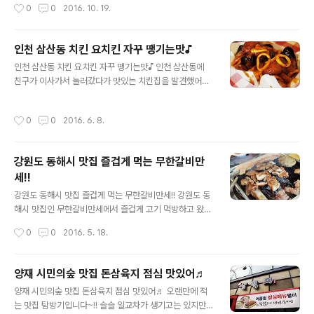
작성시간
0
0
2016. 10. 19.
양념장이랑 야채랑 김치가 먼저 나왔어요 ㅎㅎ 마늘도 나..
2가지를 주문해서 먹었는데 주문한 메뉴들이 모두 성공적
이였어요 ^^ 방배동에서 파스타를 잘하는집인거 같더라구
요 ^^ 방배동 레스토랑 핸썸 와인앤파스타를 방문하게 되
인천 삼산동 치킨 요치킨 자꾸 땡기는맛♪
면 파스타와 와인의 조합도 참 좋겠더라구요 ㅎㅎ 방배동
글 내용
인천 삼산동 치킨 요치킨 자꾸 땡기는맛♪ 인천 삼산동에
핸썸에서 주문한 메뉴는 해산물 토파스타와 빠네파스타,
친구가 이사가서 놀러갔다가 맛있는 치킨집을 발견했어요
베이컨버섯피자였는데 모두 만족스러웠어요 위치는 방배
+_+ 요치킨이라는 치킨집인데 뽕뜨락피자 브랜드에서 만
동 카페골목에서 끝쪽에 위치하고 있어요 ㅎㅎ 2층에 위치
든 브랜드더라구요 ㅎㅎ 인천 삼산동 치킨집 요치킨은 테
한 곳이라 윗쪽을 보면 발견하는데 매장이 넓어서 간판이
작성시간
0
0
2016. 6. 8.
이크아웃을 전문으로 하는 곳이라 매장이 아담한 편이였어
길기 때문에 찾기는 쉬워요 입구부터 깔끔했던 방배동 레
요 ㅎㅎ 매장 안 밖으로 두개씩 테이블이 두개씩 있어요 ㅎ
스토랑 핸썸이에요 ㅎㅎ 화덕피자와 와인, 파스타 등의 조
ㅎ 날도 더워지는 요즘같은 날씨에는 야외에서 먹기 딱이
합이라 맛..
강원도 동해시 맛집 즐겁게 먹는 무한갈비만
겠어요 인천 삼산동 요치킨에서는 다양한 종류의 치킨이
세!!
있었는데요 테이크아웃을 하면 2천원 할인이 되더라구요
글 내용
사이드 메뉴도 있어 선택의 폭이 넓어요 ㅎㅎ 인천 삼산동
강원도 동해시 맛집 즐겁게 먹는 무한갈비만세!! 강원도 동
치킨집 요치킨에서는 100% 국내산 신선육을 사용을 하는
해시 맛집인 무한갈비만세에서 즐겁게 고기 먹방하고 왔어
데요 우리쌀 특제파우더&천연 야채숙성 염지로 몸에 좋은
요~ 날도 좋고 맛있는 것도 먹고 좋은 하루 보냈네요 ㅋ 요
작성시간
0
0
2016. 5. 18.
재료 사용으로 건강도 챙기는 곳이더라구요^^ 테이크아웃
새 날씨가 정말 많이 더워졌죠 ㅎ이런 날 바다가서 시원하
을 ..
게 바다 바람 맞으면서 쉬면 딱이죠! ㅋ 그래서 동해에 바다
보러 갔었답니다 ㅋ그리고 강원도 동해시 맛집 검색해서
양재 시민의숲 맛집 돈삼육지 점심 맛있어♬
무한갈비만세에 가게 됐어요 ㅋ 강원도 동해시 맛집 무한
글 내용
양재 시민의숲 맛집 돈삼육지 점심 맛있어♬ 오랜만에 적
갈비만세는13,900원에 숯불돼지갈비, 숯불삼겹살, 떡갈
는 맛집 탐방기입니다~!! 슬슬 일교차가 생기고는 있지만
비, 갈매기살을무한리필로 마음껏 먹을 수 있는 곳이였어