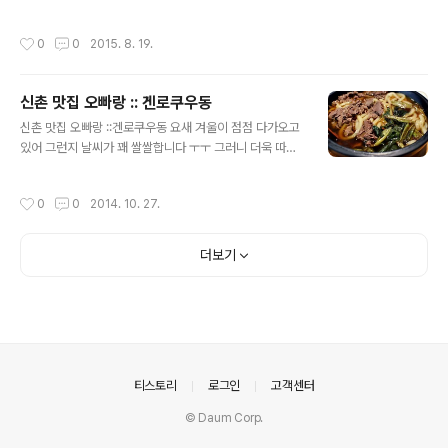
아직은 한낮에는 덥기만 한데요 그래서 친구랑 냉면을 먹
요 ㅎ 가게 크기도 꽤 커서 많은 분들이 와서 모임이나 회식
으러 갔어요 ^^ 제가 점심을 먹으러 간 곳은 양재 시민의숲
하기에도 좋을거 같더라구요~ ㅎ 한편에는 아이들을 위한
작성시간
0
0
2015. 8. 19.
맛집 돈삼육지랍니다 근처에 있는 꽃시장에서 꽃을 사고
놀이방도 있어서애들이 여기서 놀고 있기도 좋겠더라구요
나니깐 배가 출출해지던 차에 맛있는 곳이 있다고 해서 친
ㅋ 성인 13,900 원에 2시간 동안 마..
구가 데려가더라구요 양재 시민의숲 맛집 돈삼육지는 숯불
신촌 맛집 오빠랑 :: 겐로쿠우동
에 구운 불고기가 인기라고 하네요 ^^ 고기를 주문을 하면
글 내용
즉석에서 바로 숯불고기를 구워서 가져다 주신다고 하더라
신촌 맛집 오빠랑 ::겐로쿠우동 요새 겨울이 점점 다가오고
구요 친구랑 저는 점심시간때라서 가볍게 점심을 먹으러
있어 그런지 날씨가 꽤 쌀쌀합니다 ㅜㅜ 그러니 더욱 따끈
갔지만요 점심시간임에도 매장 안에는 사람들이 많았어요
한 국물 종류의 음식들 생각이 간절한데요. 그래서 오빠랑
ㅎㅎ 친구 말로는 저녁때는 사람들이 더 많아진다고 하더
오랜만에 신촌에 나가 겐로쿠우동을 방문하게 되었네요!
작성시간
0
0
2014. 10. 27.
라구요 고기가 맛있기로 소문이 난 곳이라 단체 회식..
겐로쿠우동은 전에도 들렀던 곳이긴 한데 제가 듣기론 점
점 체인점도 많아지고 있다는 소문이에요. 사실 여기가 우
동 맛이 좋으니 체인점도 점점 생기는 거겠죠 ^^ 제가 대학
더보기
로점과 신촌점 이렇게 두군데 다녀와봤는데 갈때마다 손님
이 많아서 웨이팅에 걸린 적도 있었다는 ㅎㅎㅎ 신촌 맛집
겐로쿠우동은 입구부터가 뭔가 고급스러움이 물씬 풍겨요
~ 인기가 많아 웨이팅이 자주 걸리는 곳이다 보니 바깥쪽
에 대기석 의자도 줄줄이 갖다놓은걸 볼 수 있었구요. 밖에
서부터 겐로쿠우동의 우동 그릇 사이즈는 이렇..
의안내
티스토리
로그인
고객센터
© Daum Corp.