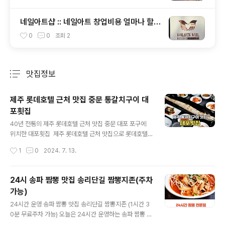
네일아트샵 :: 네일아트 창업비용 얼마나 할
까?
0
0
조회
2
맛집정보
분류 전체보기
주요 글 목록
제주 롯데호텔 근처 맛집 중문 통갈치구이 대
포횟집
글 내용
40년 전통의 제주 롯데호텔 근처 맛집 중문 대포 포구에
위치한 대포횟집 제주 롯데호텔 근처 맛집으로 롯데호텔
에서 차량으로 약 10분 거리에 위치한 대포 포구의 제주 대
작성시간
1
0
2024. 7. 13.
포횟집에서 통갈치구이 정식을 먹고 왔습니다. 2인 기준 4
만 원에 먹을 수 있는 통갈치구이(중)가 큼지막하게 나와서
오랜만에 제주 여행하면서 갈치구이에 밥 한 끼 든든하게
24시 송파 짬뽕 맛집 송리단길 짬뽕지존(주차
먹을 수 있는 곳이었는데요. 1984년부터 운영되어 온 제
가능)
주 현지인 맛집이라서 정갈하게 나오는 반찬도 맛있었던
글 내용
식당이었습니다! 1. 제주 롯데호텔 근처 맛집 대포횟집 외
24시간 운영 송파 짬뽕 맛집 송리단길 짬뽕지존 (1시간 3
부 중문관광단지에서 제주 주상절리를 둘러보고 나서 점
0분 무료주차 가능) 오늘은 24시간 운영하는 송파 짬뽕 맛
심 식사를 위해 방문한 제주 대포횟집은 대포 포구의 바닷
집으로 송리단길 근처에 자리 잡고 있는 짬뽕지존을 소개