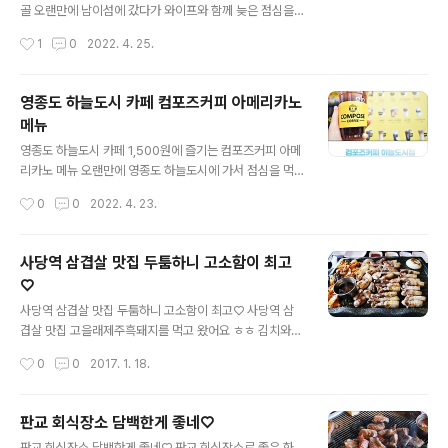
장 안으로 들어가면 100세 시대를 응원한다는 문구와 함
골 오랜만에 남이섬에 갔다가 와이프와 함께 늦은 점심을
께 사장님이 친절하게 맞이해주셨는데요. 주방도 오픈 주
먹으러 다녀왔던 가평 남이섬 맛집 전통손두부닭갈비입니
작성시간
1
0
2022. 4. 25.
방으로 깔끔한 곳이었고, 매장 안쪽에 룸도 자리하고 있기
다. 닭갈비와 두부요리를 전문으로 하는 3대를 이어온 남
때문에 저희는 안쪽 룸으로 자리를 잡고 식사를 했..
이섬 맛집이기 때문에 믿고 가볼 수 있는 음식점인데요. 매
장 위치는 가평역에서 남이섬 가는 길목에 자리 잡고 있어
영종도 하늘도시 카페 컴포즈커피 아메리카노
서 찾아가기 편리했고요. 매장은 기본적으로 옛 시골집 스
메뉴
타일로 꾸며져 있기 때문에 어린 시절 찾아가던 할머니 댁
글 내용
에 가는 느낌으로 가볼 수 있는 매장이었습니다. 가평군에
영종도 하늘도시 카페 1,500원에 즐기는 컴포즈커피 아메
서 인정한 갓고을 100대 맛집으로도 선정된 이곳은 하림
리카노 메뉴 오랜만에 영종도 하늘도시에 가서 점심을 먹
에서 공급하는 국내산 닭고기를 사용하여 닭갈비를 제공하
고 근처 카페를 찾다가 평소 즐겨먹는 1,500원 커피전문점
작성시간
0
0
2022. 4. 23.
고 있고요. 두부 역시 직접 만들어서 제공하기 때문에 담백
컴포즈커피에 다녀왔는데요. 매장도 비교적 넓고 깔끔하고
하고 고소한 두부전골의 맛을 느낄 수 있었답니다. ..
직원 분도 친절해서 기분 좋게 시원한 아이스 아메리카노
를 마시고 왔답니다~^^ 매장은 스타타워 건물 1층에 이렇
사당역 삼겹살 맛집 두툼하니 고소함이 최고
게 자리 잡고 있어 눈에 잘 띄었는데 점심 시간이 지난 오후
♡
시간이라 손님들이 비교적 없어 여유롭게 다녀올 수 있었
글 내용
어요. 야외에 테라스 공간이 있어 테이블 1개가 있어 그 공
사당역 삼겹살 맛집 두툼하니 고소함이 최고♡ 사당역 삼
간에 남자 손님 2명이 커피를 드시고 계셨고 그 옆으로 컴
겹살 맛집 고을래제주흑돼지를 먹고 왔어요 ㅎㅎ 김치와
포즈커피 메뉴가 적혀 있는 배너가 있었는데요. 영종 하늘
멜젓도 함께 올려서 고기를 구워먹었는데 고소하면서 무척
작성시간
0
0
2017. 1. 18.
도시 컴포즈커피 메뉴 메뉴들을 살펴보면 아이스와 관계없
맛있었답니다 고을래제주흑돼지는 전부터 사당역 삼겹살
이 1,500원에 즐길 수 있는 아..
소문난 곳인데요 삼겹살 중에서도 흑돼지라 그 맛이 엄청
맛있어요 두툼하면서 쫄깃한 그 식감이란+_+ 위치는 사당
판교 회식장소 담백한게 좋네♡
역과 가까워서 사당역에서 삼겹살이 맛있는 회식장소이기
글 내용
판교 회식장소 담백한게 좋네♡ 판교 회식장소로 좋은 화