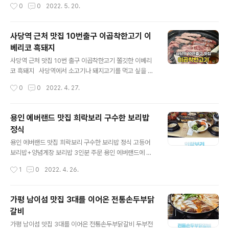
작성시간
0
0
2022. 5. 20.
가 앞에 위치하고 있는 40년 전통의 제주 횟집이었는데
해드릴까 합니다. 24시간 운영에 주차도 가능한 곳이기 때
요. 매장 앞에 대포 포구의 바닷..
문에 평소 짬뽕을 좋아하는 분들이 가보시기에 좋은 곳인
데요. 짬뽕 가격이 기본 11,000원으로 요즘 물가가 높은
사당역 근처 맛집 10번출구 이곱착한고기 이
것을 감안해도 가격대는 좀 있는 편이지만 매장이 넓고 깔
베리코 흑돼지
끔하고 짬뽕 맛이 깔끔한데다 공깃밥도 같이 기본으로 나
글 내용
오기 때문에 짬뽕 먹으면서 면을 다 먹고 나서 짬뽕밥까지
사당역 근처 맛집 10번 출구 이곱착한고기 쫄깃한 이베리
곁들여 먹을 수 있는 송파 짬뽕 맛집이었어요. 매장 위치는
코 흑돼지 사당역에서 소고기나 돼지고기를 먹고 싶을 때
송파나루역 1번 출구 바로 옆에 위치하고 있기 때문에 석촌
가기 좋은 곳이 10번 출구로 나와 스타벅스 옆길에 바로 자
작성시간
0
0
2022. 4. 27.
호수나 송리단길 가는 길에 들리기도 좋고, 올림픽공원 나
리 잡고 있는 이곱착한고기 사당본점인데요. 넓은 매장과
들이 가면서 차를 가지고 가시는..
깔끔한 인테리어에 가성비 좋은 흑돈 삼겹살과 이베리코
흑돼지를 즐길 수 있기 때문에 가족들은 물론 친구들과 부
용인 에버랜드 맛집 희락보리 구수한 보리밥
담 없이 가볼 수 있는 사당역 맛집입니다. 건물 지하 주차
정식
장에 주차도 가능한데 사당역에 차를 가지고 나오기가 힘
글 내용
들어 지하철을 타고 방문했고, 사당역 10번 출구로 나오니
용인 에버랜드 맛집 희락보리 구수한 보리밥 정식 고등어
스타벅스 바로 옆 쪽에 자리 잡고 있어 찾기는 쉬운 곳이었
보리밥+양념게장 보리밥 3인분 주문 용인 에버랜드에 놀
습니다. (주차공간 협소함) 2층으로 올라가게 되면 이렇
러가기 좋은 요즘 가족들과 에버랜드 가면서 들렸던 희락
작성시간
1
0
2022. 4. 26.
게 채광이 잘 들어오는 넓은 매장이 나오기 때문에 편안하
보리 보리밥 전문점입니다. 주차장도 넓고, 매장도 넓은 곳
게 들어가서 자리 잡을 수..
이기 때문에 가족들과 함께 식사하기 좋은 곳인데요. 에버
랜드에서 차량으로 10분 내에 위치한 곳이기 때문에 찾아
가평 남이섬 맛집 3대를 이어온 전통손두부닭
가기도 편리하더라고요. 포곡 하나로마트 바로 맞은 편에
갈비
위치하고 있어서 찾기도 편리했고, 위에 보이는 것처럼 주
글 내용
차장이 넓게 자리하고 있어 주차하기 일단 좋았습니다. 매
가평 남이섬 맛집 3대를 이어온 전통손두부닭갈비 두부전