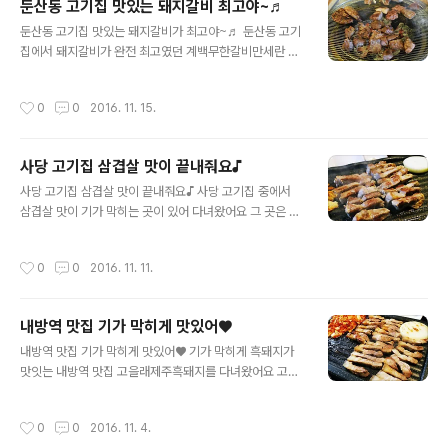
둔산동 고기집 맛있는 돼지갈비 최고야~♬
져 있다는 점도 분리가 된 느낌이라 좋은거 같더라구요^^
글 내용
야채를 마음껏 가져다 먹을 수 있는 셀프코너도 있었어요
둔산동 고기집 맛있는 돼지갈비가 최고야~♬ 둔산동 고기
ㅎㅎ 찍어 먹을 소스도 많고 야채와 반찬들을 셀프로 가져
집에서 돼지갈비가 완전 최고였던 계백무한갈비만세란 곳
다 먹을 수가 있더라구요 주안 고기맛집에서 무한리필 고
에서맛있는 무한리필 고기 먹었어요 ㅎㅎ 쫄깃하고 달달한
기를 주문을 하니 양념돼지갈비와 꽃목살, 떡갈비, 갈매기
돼지갈비가기가 막히게 맛있었는데요 무한리필이라 배부
작성시간
0
0
2016. 11. 15.
살이 나왔어요 처음에는 모든 고기를 한번씩 구워먹을 수
르게 정말 많이 먹었어요 ㅎㅎ 둔산동 고기집 계백무한갈
가 있었..
비만세는갤러리아 백화점 야외 주차장 있는데 옆에 있었는
데요 안그래도 고기가 정말 먹고 싶은 날이였는데딱 보여
사당 고기집 삼겹살 맛이 끝내줘요♪
서 들어갔어요 ㅎㅎ 내부 인테리어는 깔끔하고매장도 꽤
글 내용
넓어서 좋더라구요 둔산동이 젊은 친구들이 많이오는데친
사당 고기집 삼겹살 맛이 끝내줘요♪ 사당 고기집 중에서
구들끼리 먹기에도 좋고가족 외식으로 오기 좋아보였어요
삼겹살 맛이 기가 막히는 곳이 있어 다녀왔어요 그 곳은 바
단돈 13,900 원이면2시간 30분동안 숯불돼지갈비, 떡갈
로 사당 삼겹살 맛집 고을래제주흑돼지란 곳이에요 저번에
비,양념갈매기살, 꽃목살을 실컷 먹을수 있는 계백무한갈
는 내방역에 있는 고을래를 간적이 있는데 이번에는 사당
작성시간
0
0
2016. 11. 11.
비만세! 셀프바도 있어서 먹고 모자란반찬들을 더 가져다
역 근처에 있는 고을래를 방문했네요 ㅎㅎ 노릇노릇하게
먹을 수 있었..
구워진 흑돼지 비주얼이 기가 막히게 맛있어 보여요♡ 사
당 고기집 중에서 유명한 이유를 알겠더라구요 ㅎㅎ 1층부
내방역 맛집 기가 막히게 맛있어♥
터 2층까지 있는데 매장이 정말 넓어요 ㅎㅎ 직장인들의
글 내용
회식장소로 인기가 많더라구요^^ 거기다가 가족들 외식하
내방역 맛집 기가 막히게 맛있어♥ 기가 막히게 흑돼지가
기에도 좋은 흑돼지 메뉴 아니겠어요?ㅎㅎ 2층은 주로 예
맛잇는 내방역 맛집 고을래제주흑돼지를 다녀왔어요 고기
약손님들이 많더라구요 ㅎㅎ 1층에는 그냥 드시러 오시는
중의 최고는 제주흑돼지가 아니겠어요?ㅎㅎ 노릇노릇하게
분들도 많았는데 초저녁임에도 불구하고 사람들이 많았어
구워진 흑돼지의 비주얼이 너무나도 먹음직스러워요 ^^ 내
작성시간
0
0
2016. 11. 4.
요! 1층과 2층 모두 야채텃밭이 있어요 ㅎㅎ 야채들과 김..
방역 맛집으로 통하는 고을래제주흑돼지는 다른 곳에서도