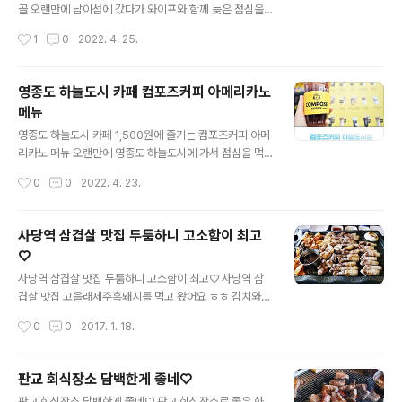
장 안으로 들어가면 100세 시대를 응원한다는 문구와 함
골 오랜만에 남이섬에 갔다가 와이프와 함께 늦은 점심을
께 사장님이 친절하게 맞이해주셨는데요. 주방도 오픈 주
먹으러 다녀왔던 가평 남이섬 맛집 전통손두부닭갈비입니
작성시간
1
0
2022. 4. 25.
방으로 깔끔한 곳이었고, 매장 안쪽에 룸도 자리하고 있기
다. 닭갈비와 두부요리를 전문으로 하는 3대를 이어온 남
때문에 저희는 안쪽 룸으로 자리를 잡고 식사를 했..
이섬 맛집이기 때문에 믿고 가볼 수 있는 음식점인데요. 매
장 위치는 가평역에서 남이섬 가는 길목에 자리 잡고 있어
영종도 하늘도시 카페 컴포즈커피 아메리카노
서 찾아가기 편리했고요. 매장은 기본적으로 옛 시골집 스
메뉴
타일로 꾸며져 있기 때문에 어린 시절 찾아가던 할머니 댁
글 내용
에 가는 느낌으로 가볼 수 있는 매장이었습니다. 가평군에
영종도 하늘도시 카페 1,500원에 즐기는 컴포즈커피 아메
서 인정한 갓고을 100대 맛집으로도 선정된 이곳은 하림
리카노 메뉴 오랜만에 영종도 하늘도시에 가서 점심을 먹
에서 공급하는 국내산 닭고기를 사용하여 닭갈비를 제공하
고 근처 카페를 찾다가 평소 즐겨먹는 1,500원 커피전문점
작성시간
0
0
2022. 4. 23.
고 있고요. 두부 역시 직접 만들어서 제공하기 때문에 담백
컴포즈커피에 다녀왔는데요. 매장도 비교적 넓고 깔끔하고
하고 고소한 두부전골의 맛을 느낄 수 있었답니다. ..
직원 분도 친절해서 기분 좋게 시원한 아이스 아메리카노
를 마시고 왔답니다~^^ 매장은 스타타워 건물 1층에 이렇
사당역 삼겹살 맛집 두툼하니 고소함이 최고
게 자리 잡고 있어 눈에 잘 띄었는데 점심 시간이 지난 오후
♡
시간이라 손님들이 비교적 없어 여유롭게 다녀올 수 있었
글 내용
어요. 야외에 테라스 공간이 있어 테이블 1개가 있어 그 공
사당역 삼겹살 맛집 두툼하니 고소함이 최고♡ 사당역 삼
간에 남자 손님 2명이 커피를 드시고 계셨고 그 옆으로 컴
겹살 맛집 고을래제주흑돼지를 먹고 왔어요 ㅎㅎ 김치와
포즈커피 메뉴가 적혀 있는 배너가 있었는데요. 영종 하늘
멜젓도 함께 올려서 고기를 구워먹었는데 고소하면서 무척
작성시간
0
0
2017. 1. 18.
도시 컴포즈커피 메뉴 메뉴들을 살펴보면 아이스와 관계없
맛있었답니다 고을래제주흑돼지는 전부터 사당역 삼겹살
이 1,500원에 즐길 수 있는 아..
소문난 곳인데요 삼겹살 중에서도 흑돼지라 그 맛이 엄청
맛있어요 두툼하면서 쫄깃한 그 식감이란+_+ 위치는 사당
판교 회식장소 담백한게 좋네♡
역과 가까워서 사당역에서 삼겹살이 맛있는 회식장소이기
글 내용
판교 회식장소 담백한게 좋네♡ 판교 회식장소로 좋은 화