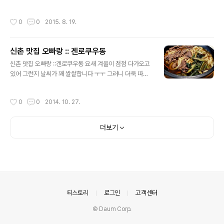
아직은 한낮에는 덥기만 한데요 그래서 친구랑 냉면을 먹
요 ㅎ 가게 크기도 꽤 커서 많은 분들이 와서 모임이나 회식
으러 갔어요 ^^ 제가 점심을 먹으러 간 곳은 양재 시민의숲
하기에도 좋을거 같더라구요~ ㅎ 한편에는 아이들을 위한
작성시간
0
0
2015. 8. 19.
맛집 돈삼육지랍니다 근처에 있는 꽃시장에서 꽃을 사고
놀이방도 있어서애들이 여기서 놀고 있기도 좋겠더라구요
나니깐 배가 출출해지던 차에 맛있는 곳이 있다고 해서 친
ㅋ 성인 13,900 원에 2시간 동안 마..
구가 데려가더라구요 양재 시민의숲 맛집 돈삼육지는 숯불
신촌 맛집 오빠랑 :: 겐로쿠우동
에 구운 불고기가 인기라고 하네요 ^^ 고기를 주문을 하면
글 내용
즉석에서 바로 숯불고기를 구워서 가져다 주신다고 하더라
신촌 맛집 오빠랑 ::겐로쿠우동 요새 겨울이 점점 다가오고
구요 친구랑 저는 점심시간때라서 가볍게 점심을 먹으러
있어 그런지 날씨가 꽤 쌀쌀합니다 ㅜㅜ 그러니 더욱 따끈
갔지만요 점심시간임에도 매장 안에는 사람들이 많았어요
한 국물 종류의 음식들 생각이 간절한데요. 그래서 오빠랑
ㅎㅎ 친구 말로는 저녁때는 사람들이 더 많아진다고 하더
오랜만에 신촌에 나가 겐로쿠우동을 방문하게 되었네요!
작성시간
0
0
2014. 10. 27.
라구요 고기가 맛있기로 소문이 난 곳이라 단체 회식..
겐로쿠우동은 전에도 들렀던 곳이긴 한데 제가 듣기론 점
점 체인점도 많아지고 있다는 소문이에요. 사실 여기가 우
동 맛이 좋으니 체인점도 점점 생기는 거겠죠 ^^ 제가 대학
더보기
로점과 신촌점 이렇게 두군데 다녀와봤는데 갈때마다 손님
이 많아서 웨이팅에 걸린 적도 있었다는 ㅎㅎㅎ 신촌 맛집
겐로쿠우동은 입구부터가 뭔가 고급스러움이 물씬 풍겨요
~ 인기가 많아 웨이팅이 자주 걸리는 곳이다 보니 바깥쪽
에 대기석 의자도 줄줄이 갖다놓은걸 볼 수 있었구요. 밖에
서부터 겐로쿠우동의 우동 그릇 사이즈는 이렇..
의안내
티스토리
로그인
고객센터
© Daum Corp.