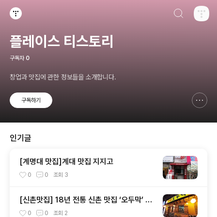
검색하기
티스토리
플레이스 티스토리
구독자
0
창업과 맛집에 관한 정보들을 소개합니다.
구독하기
신고하기 레이어
열기
인기글
[계명대 맛집]계대 맛집 지지고
0
0
조회
3
[신촌맛집] 18년 전통 신촌 맛집 ‘오두막’ 술
집
0
0
조회
2