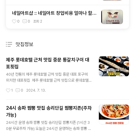
네일아트샵 :: 네일아트 창업비용 얼마나 할
까?
0
0
조회
2
맛집정보
분류 전체보기
주요 글 목록
제주 롯데호텔 근처 맛집 중문 통갈치구이 대
포횟집
글 내용
40년 전통의 제주 롯데호텔 근처 맛집 중문 대포 포구에
위치한 대포횟집 제주 롯데호텔 근처 맛집으로 롯데호텔
에서 차량으로 약 10분 거리에 위치한 대포 포구의 제주 대
작성시간
1
0
2024. 7. 13.
포횟집에서 통갈치구이 정식을 먹고 왔습니다. 2인 기준 4
만 원에 먹을 수 있는 통갈치구이(중)가 큼지막하게 나와서
오랜만에 제주 여행하면서 갈치구이에 밥 한 끼 든든하게
24시 송파 짬뽕 맛집 송리단길 짬뽕지존(주차
먹을 수 있는 곳이었는데요. 1984년부터 운영되어 온 제
가능)
주 현지인 맛집이라서 정갈하게 나오는 반찬도 맛있었던
글 내용
식당이었습니다! 1. 제주 롯데호텔 근처 맛집 대포횟집 외
24시간 운영 송파 짬뽕 맛집 송리단길 짬뽕지존 (1시간 3
부 중문관광단지에서 제주 주상절리를 둘러보고 나서 점
0분 무료주차 가능) 오늘은 24시간 운영하는 송파 짬뽕 맛
심 식사를 위해 방문한 제주 대포횟집은 대포 포구의 바닷
집으로 송리단길 근처에 자리 잡고 있는 짬뽕지존을 소개