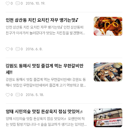
작성시간
0
0
2016. 10. 19.
양념장이랑 야채랑 김치가 먼저 나왔어요 ㅎㅎ 마늘도 나..
2가지를 주문해서 먹었는데 주문한 메뉴들이 모두 성공적
이였어요 ^^ 방배동에서 파스타를 잘하는집인거 같더라구
요 ^^ 방배동 레스토랑 핸썸 와인앤파스타를 방문하게 되
인천 삼산동 치킨 요치킨 자꾸 땡기는맛♪
면 파스타와 와인의 조합도 참 좋겠더라구요 ㅎㅎ 방배동
글 내용
인천 삼산동 치킨 요치킨 자꾸 땡기는맛♪ 인천 삼산동에
핸썸에서 주문한 메뉴는 해산물 토파스타와 빠네파스타,
친구가 이사가서 놀러갔다가 맛있는 치킨집을 발견했어요
베이컨버섯피자였는데 모두 만족스러웠어요 위치는 방배
+_+ 요치킨이라는 치킨집인데 뽕뜨락피자 브랜드에서 만
동 카페골목에서 끝쪽에 위치하고 있어요 ㅎㅎ 2층에 위치
든 브랜드더라구요 ㅎㅎ 인천 삼산동 치킨집 요치킨은 테
한 곳이라 윗쪽을 보면 발견하는데 매장이 넓어서 간판이
작성시간
0
0
2016. 6. 8.
이크아웃을 전문으로 하는 곳이라 매장이 아담한 편이였어
길기 때문에 찾기는 쉬워요 입구부터 깔끔했던 방배동 레
요 ㅎㅎ 매장 안 밖으로 두개씩 테이블이 두개씩 있어요 ㅎ
스토랑 핸썸이에요 ㅎㅎ 화덕피자와 와인, 파스타 등의 조
ㅎ 날도 더워지는 요즘같은 날씨에는 야외에서 먹기 딱이
합이라 맛..
강원도 동해시 맛집 즐겁게 먹는 무한갈비만
겠어요 인천 삼산동 요치킨에서는 다양한 종류의 치킨이
세!!
있었는데요 테이크아웃을 하면 2천원 할인이 되더라구요
글 내용
사이드 메뉴도 있어 선택의 폭이 넓어요 ㅎㅎ 인천 삼산동
강원도 동해시 맛집 즐겁게 먹는 무한갈비만세!! 강원도 동
치킨집 요치킨에서는 100% 국내산 신선육을 사용을 하는
해시 맛집인 무한갈비만세에서 즐겁게 고기 먹방하고 왔어
데요 우리쌀 특제파우더&천연 야채숙성 염지로 몸에 좋은
요~ 날도 좋고 맛있는 것도 먹고 좋은 하루 보냈네요 ㅋ 요
작성시간
0
0
2016. 5. 18.
재료 사용으로 건강도 챙기는 곳이더라구요^^ 테이크아웃
새 날씨가 정말 많이 더워졌죠 ㅎ이런 날 바다가서 시원하
을 ..
게 바다 바람 맞으면서 쉬면 딱이죠! ㅋ 그래서 동해에 바다
보러 갔었답니다 ㅋ그리고 강원도 동해시 맛집 검색해서
양재 시민의숲 맛집 돈삼육지 점심 맛있어♬
무한갈비만세에 가게 됐어요 ㅋ 강원도 동해시 맛집 무한
글 내용
양재 시민의숲 맛집 돈삼육지 점심 맛있어♬ 오랜만에 적
갈비만세는13,900원에 숯불돼지갈비, 숯불삼겹살, 떡갈
는 맛집 탐방기입니다~!! 슬슬 일교차가 생기고는 있지만
비, 갈매기살을무한리필로 마음껏 먹을 수 있는 곳이였어