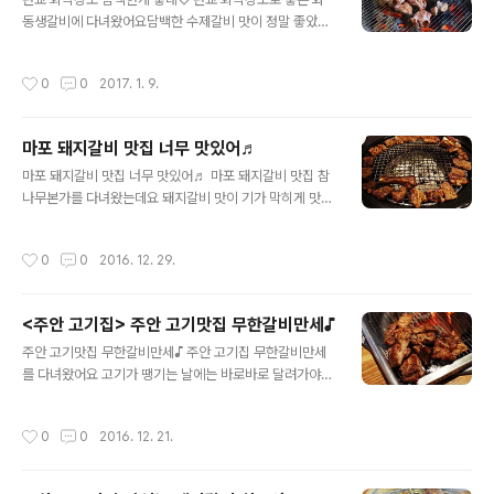
도 해요 매장이 1층부터 2층까지 있어 테이블도 많고 넓은
동생갈비에 다녀왔어요담백한 수제갈비 맛이 정말 좋았던
데도 손님이 많아 웨이팅이 제법 많더라구요 그래도 미리
곳이였어요 ㅎㅎ 판교 회식장소 화동생갈비는율동공원에
예약을 하면 편하더라구요 ㅎㅎ 사당역 삼겹살이 맛있기로
서 국군수도병원 올라가는 길쪽에 있었는데요 주차장도 넓
소문난 고을래는 야채텃밭도 있어 야채도 맘껏 가져다 먹
작성시간
0
0
2017. 1. 9.
게 마련되어있어서 차 가지고 가기도 편했어요 매장은 1, 2
을 수가 있어요 이모님한테 부탁하는 것보다는 완전 편한
층으로 되어있었는데요1층은 친구나 가족단위로 와서 먹
거죠 ㅎㅎ 제주 흑돼지생구이부터 오겹살 등 다양한 흑돼
기 좋게 되어있었구요 2층은 테이블이 연결 되어있는 자리
지부위..
마포 돼지갈비 맛집 너무 맛있어♬
가 있어서회식장소로 쓰이기에 좋게 돼있더라구요 ㅎㅎ 셀
글 내용
프바가 있어서모자란 반찬이랑 야채는더 가져다 먹을 수
마포 돼지갈비 맛집 너무 맛있어♬ 마포 돼지갈비 맛집 참
있었구요 판교 회식장소 화동생갈비에서는다양한 메뉴들
나무본가를 다녀왔는데요 돼지갈비 맛이 기가 막히게 맛있
을 팔고 있었는데요 그 중에 저희는 화동수제생갈비 2인분
는 곳이였어요 ㅎㅎ 마포 돼지갈비 맛집 참나무본가는 공
을주문해서 먹었어요 샐러드, 파절이, 김치, 양파슬라이스,
덕역 근처에 위치하고 있는데 매장도 넓고 깔끔하니 특히
작성시간
0
0
2016. 12. 29.
당근조림등기본찬이 다양하게 나왔구요 빛깔도 분홍빛의
나 직장인들이 많이 이용을 하시는 곳이더라구요 ㅎㅎ 들
색깔을 띄는..
어가는 입구쪽에는 황토가마도 있어서 고기를 주문을 하면
바로 황토가마 참숯을 넣어서 초벌구이를 해주시더라구요
<주안 고기집> 주안 고기맛집 무한갈비만세♪
그래서 기름기는 쏙 빠지고 담백한 맛의 맛있는 돼지갈비
글 내용
를 먹을 수가 있었어요 ㅎㅎ 언론에서도 나온적이 있는 맛
주안 고기맛집 무한갈비만세♪ 주안 고기집 무한갈비만세
집이였어요 그래서 그 맛이 더욱 기대가 되더라구요 ^^ 셀
를 다녀왔어요 고기가 땡기는 날에는 바로바로 달려가야한
프코너도 따로 있어 반찬과 야채도 가져다 먹을 수가 있어
다는거! 주안 고기맛집 무한갈비만세는 주안역 쪽에 위치
요 저희도 한켠에 자리를 잡고는 돼지갈비 2인분을 주문을
한 맛집인데 4가지의 고기를 무한으로 즐길 수 있는 고기
작성시간
0
0
2016. 12. 21.
했어요 마포 돼지갈비 맛집 참나무본가는 오겹살과 추어
집이에요 주안 고기집에서는 매장도 넓어서 단체로 모임이
탕..
나 회식하기에도 좋아보였는데 매장이 깔끔하면서 아늑한
분위기가 회식하기에는 좋겠더라구요 ㅎㅎ 칸막이로 나눠