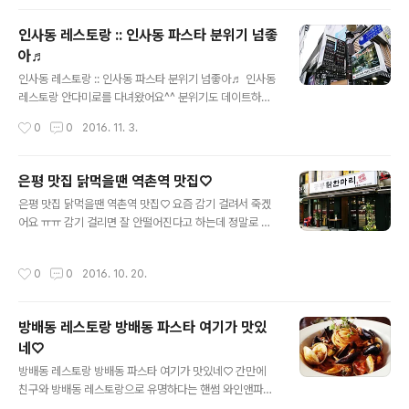
체인점으로 있는데 여기 고을래가 젊은층이 주로 이용을
하더라구요 외관부터 깔끔한 고을래제주흑돼지였어요 메
인사동 레스토랑 :: 인사동 파스타 분위기 넘좋
뉴들을 살펴보면 흑돼지 생구이가 2인분을 주문을 하면 2
아♬
인분을 더줘요 가격도 600g에 30000원이라니 저렴하
글 내용
죠? 실내인테리어 깔끔하고 생각보다 넓어서 놀랐던 내방
인사동 레스토랑 :: 인사동 파스타 분위기 넘좋아♬ 인사동
역 맛집이에요 ㅎㅎ 길게 쭉 되어 있는데 회식장소로도 좋
레스토랑 안다미로를 다녀왔어요^^ 분위기도 데이트하기
겠어요 샐러드와 반찬은 야채코너에서 셀프로 가져다가 먹
좋고 무엇보다 파스타가 맛있더라구요 ㅎㅎ 인사동 파스타
작성시간
0
0
2016. 11. 3.
을 수도 있어요 요즘 물가가 비싼데 야채도 셀프로 가져다
가 맛있는 안다미로는 인사동 8길에 위치하고 있어요 이쪽
먹을 ..
에 다양한 음식점들이 있는데 젊은 층이 이용하기에는 레
스토랑이 편하겠더라구요 골목 안쪽으로 들어가면 인사동
은평 맛집 닭먹을땐 역촌역 맛집♡
레스토랑 안다미로가 보이는데요 ㅎㅎ 1층부터 3층짜리
글 내용
은평 맛집 닭먹을땐 역촌역 맛집♡ 요즘 감기 걸려서 죽겠
건물이에요 인사동 레스토랑 안다미로는 1층부터 3층까지
어요 ㅠㅠ 감기 걸리면 잘 안떨어진다고 하는데 정말로 그
인데 1층은 조명이 어두운 편이였어요 그래도 조명이 있어
러더라구요 친구가 감기 걸렸다고 하니깐 몸건강에 신경
서 아늑한 느낌이더라구요 2~3층으로 올라가면 자연광이
쓰라며 은평 맛집이라는 공릉닭한마리라는 곳을 데려갔어
들어와서 밝아지는데 3층이 제일 밝은 편이였지만 주로 단
작성시간
0
0
2016. 10. 20.
요 삼계탕 같으면서 다른 맛이 맛있는 곳이였어요 역촌역
체손님들이 많이 이용하는것 같더라구요 ㅎㅎ 자리를 잡고
과 불광역 중간쯤에 위치한 은평 맛집 공릉닭한마리라는
앉아서 메뉴판을 봤어요 시간대가 점심시간대에 안다미로
곳인데요 매장도 깔끔한편이라 먹으러 가기 좋더라구요 ㅎ
를..
방배동 레스토랑 방배동 파스타 여기가 맛있
ㅎ 역촌역 맛집 공릉닭한마리는 메뉴가 심플하게 닭한마리
네♡
더라구요 ㅎㅎ 메뉴 양을 정한 다음 사리를 추가해서 먹는
글 내용
데 칼국수와 국수, 떡, 감자 등이 있어요 ㅎㅎ 세트 메뉴도
방배동 레스토랑 방배동 파스타 여기가 맛있네♡ 간만에
주문을 할 수가 있어서 한마리세트로 주문했다가 둘이서
친구와 방배동 레스토랑으로 유명하다는 핸썸 와인앤파스
먹기엔 양이 정말 많더라구요 ^^ 닭한마리를 주문을 하니
타라는 곳에서 파스타를 먹고 왔어요 ㅎㅎ 피자와 파스타