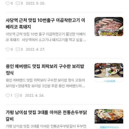
작성시간
0
0
2022. 5. 20.
가 앞에 위치하고 있는 40년 전통의 제주 횟집이었는데
해드릴까 합니다. 24시간 운영에 주차도 가능한 곳이기 때
요. 매장 앞에 대포 포구의 바닷..
문에 평소 짬뽕을 좋아하는 분들이 가보시기에 좋은 곳인
데요. 짬뽕 가격이 기본 11,000원으로 요즘 물가가 높은
사당역 근처 맛집 10번출구 이곱착한고기 이
것을 감안해도 가격대는 좀 있는 편이지만 매장이 넓고 깔
베리코 흑돼지
끔하고 짬뽕 맛이 깔끔한데다 공깃밥도 같이 기본으로 나
글 내용
오기 때문에 짬뽕 먹으면서 면을 다 먹고 나서 짬뽕밥까지
사당역 근처 맛집 10번 출구 이곱착한고기 쫄깃한 이베리
곁들여 먹을 수 있는 송파 짬뽕 맛집이었어요. 매장 위치는
코 흑돼지 사당역에서 소고기나 돼지고기를 먹고 싶을 때
송파나루역 1번 출구 바로 옆에 위치하고 있기 때문에 석촌
가기 좋은 곳이 10번 출구로 나와 스타벅스 옆길에 바로 자
작성시간
0
0
2022. 4. 27.
호수나 송리단길 가는 길에 들리기도 좋고, 올림픽공원 나
리 잡고 있는 이곱착한고기 사당본점인데요. 넓은 매장과
들이 가면서 차를 가지고 가시는..
깔끔한 인테리어에 가성비 좋은 흑돈 삼겹살과 이베리코
흑돼지를 즐길 수 있기 때문에 가족들은 물론 친구들과 부
용인 에버랜드 맛집 희락보리 구수한 보리밥
담 없이 가볼 수 있는 사당역 맛집입니다. 건물 지하 주차
정식
장에 주차도 가능한데 사당역에 차를 가지고 나오기가 힘
글 내용
들어 지하철을 타고 방문했고, 사당역 10번 출구로 나오니
용인 에버랜드 맛집 희락보리 구수한 보리밥 정식 고등어
스타벅스 바로 옆 쪽에 자리 잡고 있어 찾기는 쉬운 곳이었
보리밥+양념게장 보리밥 3인분 주문 용인 에버랜드에 놀
습니다. (주차공간 협소함) 2층으로 올라가게 되면 이렇
러가기 좋은 요즘 가족들과 에버랜드 가면서 들렸던 희락
작성시간
1
0
2022. 4. 26.
게 채광이 잘 들어오는 넓은 매장이 나오기 때문에 편안하
보리 보리밥 전문점입니다. 주차장도 넓고, 매장도 넓은 곳
게 들어가서 자리 잡을 수..
이기 때문에 가족들과 함께 식사하기 좋은 곳인데요. 에버
랜드에서 차량으로 10분 내에 위치한 곳이기 때문에 찾아
가평 남이섬 맛집 3대를 이어온 전통손두부닭
가기도 편리하더라고요. 포곡 하나로마트 바로 맞은 편에
갈비
위치하고 있어서 찾기도 편리했고, 위에 보이는 것처럼 주
글 내용
차장이 넓게 자리하고 있어 주차하기 일단 좋았습니다. 매
가평 남이섬 맛집 3대를 이어온 전통손두부닭갈비 두부전