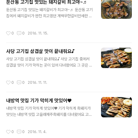
둔산동 고기집 맛있는 돼지갈비 최고야~♬
져 있다는 점도 분리가 된 느낌이라 좋은거 같더라구요^^
글 내용
야채를 마음껏 가져다 먹을 수 있는 셀프코너도 있었어요
둔산동 고기집 맛있는 돼지갈비가 최고야~♬ 둔산동 고기
ㅎㅎ 찍어 먹을 소스도 많고 야채와 반찬들을 셀프로 가져
집에서 돼지갈비가 완전 최고였던 계백무한갈비만세란 곳
다 먹을 수가 있더라구요 주안 고기맛집에서 무한리필 고
에서맛있는 무한리필 고기 먹었어요 ㅎㅎ 쫄깃하고 달달한
기를 주문을 하니 양념돼지갈비와 꽃목살, 떡갈비, 갈매기
돼지갈비가기가 막히게 맛있었는데요 무한리필이라 배부
작성시간
0
0
2016. 11. 15.
살이 나왔어요 처음에는 모든 고기를 한번씩 구워먹을 수
르게 정말 많이 먹었어요 ㅎㅎ 둔산동 고기집 계백무한갈
가 있었..
비만세는갤러리아 백화점 야외 주차장 있는데 옆에 있었는
데요 안그래도 고기가 정말 먹고 싶은 날이였는데딱 보여
사당 고기집 삼겹살 맛이 끝내줘요♪
서 들어갔어요 ㅎㅎ 내부 인테리어는 깔끔하고매장도 꽤
글 내용
넓어서 좋더라구요 둔산동이 젊은 친구들이 많이오는데친
사당 고기집 삼겹살 맛이 끝내줘요♪ 사당 고기집 중에서
구들끼리 먹기에도 좋고가족 외식으로 오기 좋아보였어요
삼겹살 맛이 기가 막히는 곳이 있어 다녀왔어요 그 곳은 바
단돈 13,900 원이면2시간 30분동안 숯불돼지갈비, 떡갈
로 사당 삼겹살 맛집 고을래제주흑돼지란 곳이에요 저번에
비,양념갈매기살, 꽃목살을 실컷 먹을수 있는 계백무한갈
는 내방역에 있는 고을래를 간적이 있는데 이번에는 사당
작성시간
0
0
2016. 11. 11.
비만세! 셀프바도 있어서 먹고 모자란반찬들을 더 가져다
역 근처에 있는 고을래를 방문했네요 ㅎㅎ 노릇노릇하게
먹을 수 있었..
구워진 흑돼지 비주얼이 기가 막히게 맛있어 보여요♡ 사
당 고기집 중에서 유명한 이유를 알겠더라구요 ㅎㅎ 1층부
내방역 맛집 기가 막히게 맛있어♥
터 2층까지 있는데 매장이 정말 넓어요 ㅎㅎ 직장인들의
글 내용
회식장소로 인기가 많더라구요^^ 거기다가 가족들 외식하
내방역 맛집 기가 막히게 맛있어♥ 기가 막히게 흑돼지가
기에도 좋은 흑돼지 메뉴 아니겠어요?ㅎㅎ 2층은 주로 예
맛잇는 내방역 맛집 고을래제주흑돼지를 다녀왔어요 고기
약손님들이 많더라구요 ㅎㅎ 1층에는 그냥 드시러 오시는
중의 최고는 제주흑돼지가 아니겠어요?ㅎㅎ 노릇노릇하게
분들도 많았는데 초저녁임에도 불구하고 사람들이 많았어
구워진 흑돼지의 비주얼이 너무나도 먹음직스러워요 ^^ 내
작성시간
0
0
2016. 11. 4.
요! 1층과 2층 모두 야채텃밭이 있어요 ㅎㅎ 야채들과 김..
방역 맛집으로 통하는 고을래제주흑돼지는 다른 곳에서도