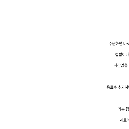
주문하면 바로
컵밥이나
시간없을 
음료수 추가하
기본 컵
세트메