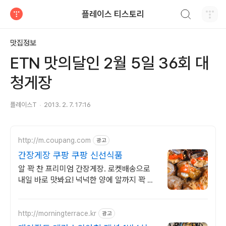
검색하기
플레이스 티스토리
티스토리
맛집정보
ETN 맛의달인 2월 5일 36회 대
청게장
플레이스T
2013. 2. 7. 17:16
http://m.coupang.com
광고
간장게장 쿠팡 쿠팡 신선식품
알 꽉 찬 프리미엄 간장게장. 로켓배송으로
내일 바로 맛봐요! 넉넉한 양에 알까지 꽉 차
푸짐하게 즐겨요. 온 가족 식사 준비 끝!
http://morningterrace.kr
광고