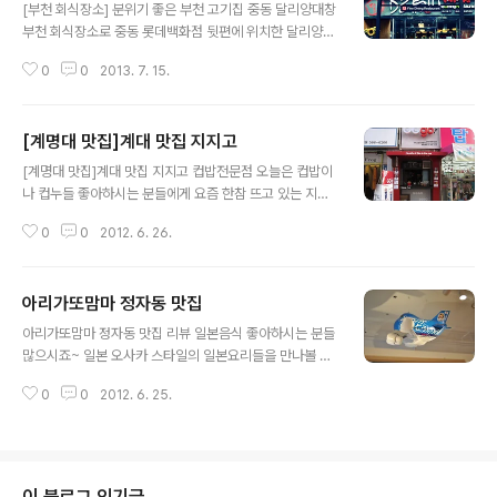
좋았습니다 이런저런 메뉴가 있는 곳보다는 전문점으로 소
[부천 회식장소] 분위기 좋은 부천 고기집 중동 달리양대창
수의 메뉴들만 파는곳이 맛있잖아요 ㅋ 그래서 콩불도 메
부천 회식장소로 중동 롯데백화점 뒷편에 위치한 달리양대
뉴는 콩불 관련 메뉴들만 소수로 만나볼 수 있었습니다 ^^
창을 소개해드릴께요 일반 고기집과는 다른 고급스런 분위
상차림도 역시나 심플하게 나왔는데요 하지만 철판에 나온
0
0
2013. 7. 15.
기를 자랑하고 있는 이 곳은 분위기 좋게 양대창을 비롯해
콩나물불고기 메뉴는 푸짐하더라구요 매콤하게 볶아서 친
다양한 소고기를 구워먹을 수 있는 곳입니다 그래서 다른
구와 소주한잔 하면서 먹었는데 참 비쥬얼도 좋고 맛있..
고기집에 비해 커플들이 많이 찾는 곳이기도 해요 ^^ 고급
[계명대 맛집]계대 맛집 지지고
레스토랑과 같이 잘 꾸며놓은 인테리어가 인상적인 달리양
글 내용
대창은 숯불구이 파인다이닝 레스토랑이란 컨셉이 정말 잘
[계명대 맛집]계대 맛집 지지고 컵밥전문점 오늘은 컵밥이
어울리는 고기집이였습니다 평소 가던 일반 고기집이나 양
나 컵누들 좋아하시는 분들에게 요즘 한참 뜨고 있는 지지
대창집의 분위기와는 사뭇 다른 분위기를 자랑하고 있었거
고 컵밥전문점을 알려드릴께요 대학가를 중심으로 최근 가
든요 ^^ 벽면에 다양한 사진작품들도 전시되어 있고 테이
0
0
2012. 6. 26.
장 뜨고 있는 먹거리가 바로 저렴한 가격으로 간편하게 먹
블마다 닥트가 벽면에서 내려오지 않고 테이블 바로 위에
을 수 있는 컵밥인데 계명대맛집으로 지지고도 요즘 인기
설치되어 있어 고기를 구워먹기에도 아주 편리한 ..
만점이에요 부담없는 가격으로 컵밥과 컵누들을 맛볼 수
아리가또맘마 정자동 맛집
있어 계대 맛집으로 뜨고 있는 곳입니다 ^^ 주문하면 바로
글 내용
조리가능하고 주문 후 2분정도면 컵밥이나 컵누들 모두 완
아리가또맘마 정자동 맛집 리뷰 일본음식 좋아하시는 분들
성되기 때문에 시간없을 때 특히 간편하게 먹기 좋아요~
많으시죠~ 일본 오사카 스타일의 일본요리들을 만나볼 수
음료수 추가하면 세트메뉴로 5백원 더 내면 되구요 기본
있는 정자동맛집 아리가또맘마에요 분위기도 카페스타일
컵밥이나 컵누들 가격은 3천원 세트메뉴는 3,500원이랍
0
0
2012. 6. 25.
로 잘 꾸며져 있어 연인들의 데이트코스로도 괜찮은 곳인
니다 ^^ 고추기름에 볶아서 느끼하지도 않고 야채와 해물
데요 ^^ 부드러운 타꼬야끼와 일본라멘에 돈까스 요리까지
이 같이 들어가 맛도 아주 괜찮아요 아직 컵밥 못..
즐겁게 먹고 왔어요~ 일본요리에서 타꼬야끼는 빼놓을 수
없는 먹거리라서 저도 좋아하는데 아리가또맘마 타고야끼
도 별미더라구요 ^^ 깊은 일본라멘 육수 맛에 얇은 면발이
이 블로그 인기글