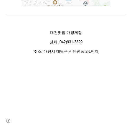
대전맛집 대청게장
전화. 042)931-3329
주소. 대전시 대덕구 신탄진동 2-1번지
(새창열림)