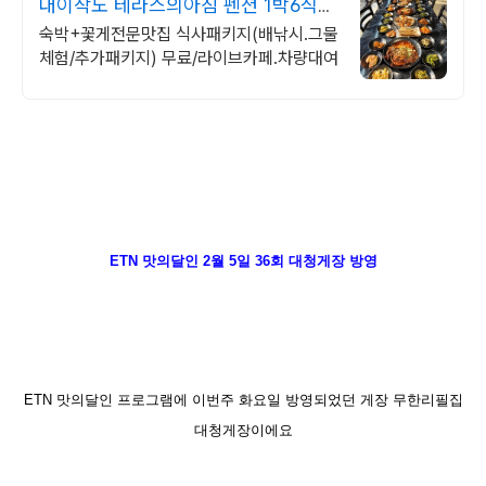
대이작도 테라스의아침 펜션 1박6식
한국기행에나온 맛집
숙박+꽃게전문맛집 식사패키지(배낚시.그물
체험/추가패키지) 무료/라이브카페.차량대여
ETN 맛의달인 2월 5일 36회 대청게장 방영
ETN 맛의달인 프로그램에 이번주 화요일 방영되었던 게장 무한리필집
대청게장이에요