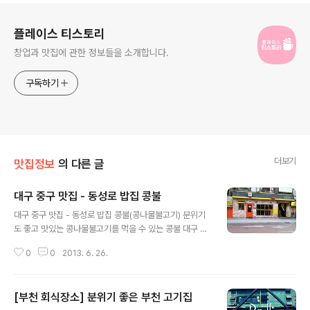
로그 정보
플레이스 티스토리
창업과 맛집에 관한 정보들을 소개합니다.
구독하기
더보기
맛집정보
의 다른 글
대구 중구 맛집 - 동성로 밥집 콩불
글 내용
대구 중구 맛집 - 동성로 밥집 콩불(콩나물불고기) 분위기
도 좋고 맛있는 콩나물불고기를 먹을 수 있는 콩불 대구 동
성로에 오랜만에 친구를 만나러 갔다가 들렸던 곳인데요
0
0
2013. 6. 26.
매장도 넓고 쾌적한데다가 가격도 착한 곳이여서 부담없이
푸짐하게 먹고 왔습니다 ㅋ 콩나물과 불고기를 조합한 철
판볶음 콩나물불고기 메뉴를 먹을 수 있는 이 곳은 인테리
[부천 회식장소] 분위기 좋은 부천 고기집
어도 깔끔하게 잘 해놓았구요 메뉴구성도 아주 심플하고
글 내용