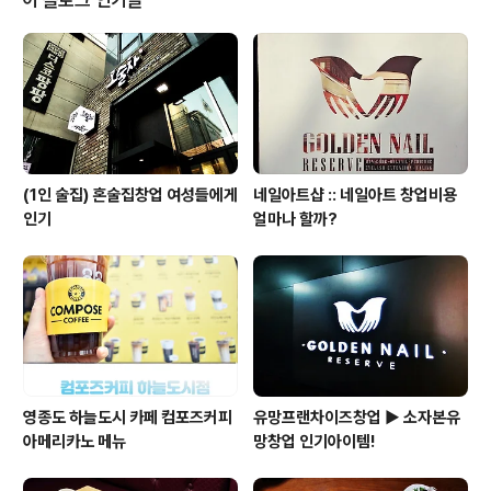
먹기도 좋았는데요 여기에 부드러운 일본카레 맛이 인상적
이였던 돈까스카레까지 맛있게 먹을 수 있었습니다 정자동
카페거리에서 데이트하면서 일본음식 좋아한다면 한번쯤
가볼만한 정자동맛집 아리가또맘마였어요 일본음식 좋아
하시면 분위기좋은 아리가또맘마 가보세요 ^^ 정자동맛집
아리가또..
(1인 술집) 혼술집창업 여성들에게
네일아트샵 :: 네일아트 창업비용
인기
얼마나 할까?
영종도 하늘도시 카페 컴포즈커피
유망프랜차이즈창업 ▶ 소자본유
아메리카노 메뉴
망창업 인기아이템!