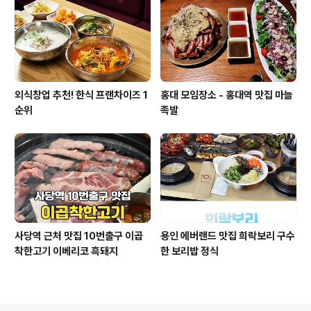
외식창업 추천! 한식 프랜차이즈 1
홍대 모임장소 - 홍대역 맛집 마늘
순위
족발
사당역 근처 맛집 10번출구 이곱
용인 에버랜드 맛집 희락보리 구수
착한고기 이베리코 흑돼지
한 보리밥 정식